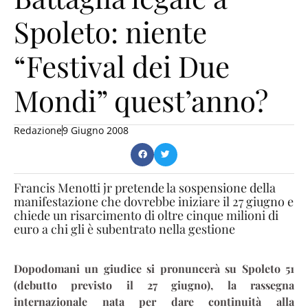
Spoleto: niente
“Festival dei Due
Mondi” quest’anno?
Redazione
9 Giugno 2008
Francis Menotti jr pretende la sospensione della
manifestazione che dovrebbe iniziare il 27 giugno e
chiede un risarcimento di oltre cinque milioni di
euro a chi gli è subentrato nella gestione
Dopodomani un giudice si pronuncerà su Spoleto 51
(debutto previsto il 27 giugno), la rassegna
internazionale nata per dare continuità alla