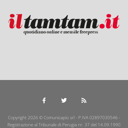
Copyright 2026 © Comunicapiù srl - P.IVA 02897030546 -
Registrazione al Tribunale di Perugia nr. 37 del 14.09.1990