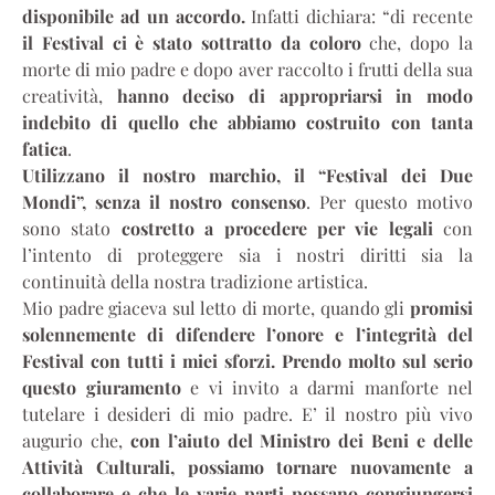
disponibile ad un accordo.
Infatti dichiara: “di recente
il Festival ci è stato sottratto da coloro
che, dopo la
morte di mio padre e dopo aver raccolto i frutti della sua
creatività,
hanno deciso di appropriarsi in modo
indebito di quello che abbiamo costruito con tanta
fatica
.
Utilizzano il nostro marchio, il “Festival dei Due
Mondi”, senza il nostro consenso
. Per questo motivo
sono stato
costretto a procedere per vie legali
con
l’intento di proteggere sia i nostri diritti sia la
continuità della nostra tradizione artistica.
Mio padre giaceva sul letto di morte, quando gli
promisi
solennemente di difendere l’onore e l’integrità del
Festival con tutti i miei sforzi. Prendo molto sul serio
questo giuramento
e vi invito a darmi manforte nel
tutelare i desideri di mio padre. E’ il nostro più vivo
augurio che,
con l’aiuto del Ministro dei Beni e delle
Attività Culturali, possiamo tornare nuovamente a
collaborare e che le varie parti possano congiungersi