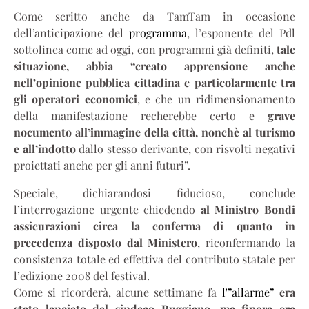
Come scritto anche da TamTam in occasione
dell’anticipazione del
programma
, l’esponente del Pdl
sottolinea come ad oggi, con programmi già definiti,
tale
situazione, abbia “creato apprensione anche
nell’opinione pubblica cittadina e particolarmente tra
gli operatori economici
, e che un ridimensionamento
della manifestazione recherebbe certo e
grave
nocumento all’immagine della città, nonchè al turismo
e all’indotto
dallo stesso derivante, con risvolti negativi
proiettati anche per gli anni futuri”.
Speciale, dichiarandosi fiducioso, conclude
l’interrogazione urgente chiedendo
al Ministro Bondi
assicurazioni circa la conferma di quanto in
precedenza disposto dal Ministero
, riconfermando la
consistenza totale ed effettiva del contributo statale per
l’edizione 2008 del festival.
Come si ricorderà, alcune settimane fa
l'”allarme”
era
stato lanciato dal sindaco Ruggiano, ma finora era