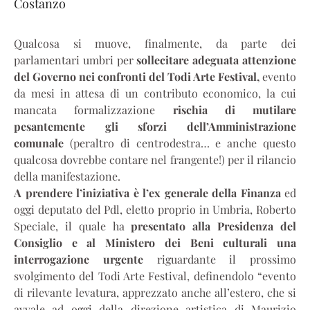
Costanzo
Qualcosa si muove, finalmente, da parte dei
parlamentari umbri per
sollecitare adeguata attenzione
del Governo nei confronti del Todi Arte Festival,
evento
da mesi in attesa di un contributo economico, la cui
mancata formalizzazione
rischia di mutilare
pesantemente gli sforzi dell’Amministrazione
comunale
(peraltro di centrodestra… e anche questo
qualcosa dovrebbe contare nel frangente!) per il rilancio
della manifestazione.
A prendere l’iniziativa è l’ex generale della Finanza
ed
oggi deputato del Pdl, eletto proprio in Umbria, Roberto
Speciale, il quale ha
presentato alla Presidenza del
Consiglio e al Ministero dei Beni culturali una
interrogazione urgente
riguardante il prossimo
svolgimento del Todi Arte Festival, definendolo “evento
di rilevante levatura, apprezzato anche all’estero, che si
avvale ad oggi della direzione artistica di Maurizio