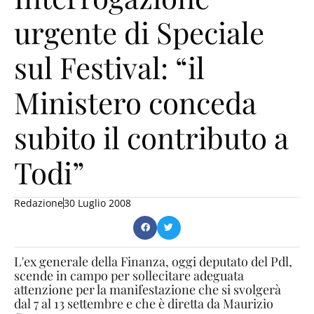
urgente di Speciale
sul Festival: “il
Ministero conceda
subito il contributo a
Todi”
Redazione
30 Luglio 2008
L'ex generale della Finanza, oggi deputato del Pdl,
scende in campo per sollecitare adeguata
attenzione per la manifestazione che si svolgerà
dal 7 al 13 settembre e che è diretta da Maurizio