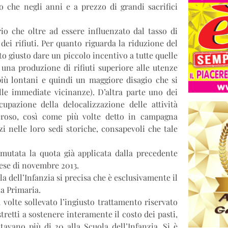
 che negli anni e a prezzo di grandi sacrifici
io che oltre ad essere influenzato dal tasso di
ei rifiuti. Per quanto riguarda la riduzione del
to giusto dare un piccolo incentivo a tutte quelle
una produzione di rifiuti superiore alle utenze
più lontani e quindi un maggiore disagio che si
le immediate vicinanze). D’altra parte uno dei
upazione della delocalizzazione delle attività
eroso, così come più volte detto in campagna
i nelle loro sedi storiche, consapevoli che tale
mutata la quota già applicata dalla precedente
ese di novembre 2013.
a dell’Infanzia si precisa che è esclusivamente il
la Primaria.
 volte sollevato l’ingiusto trattamento riservato
retti a sostenere interamente il costo dei pasti,
tavano più di 20 alla Scuola dell’Infanzia. Si è