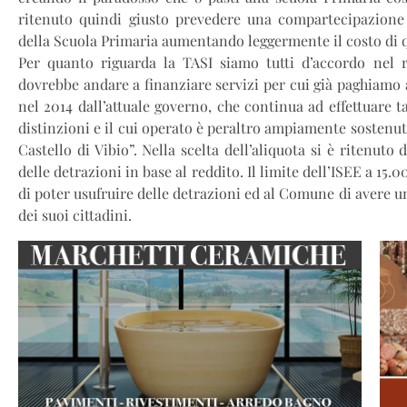
ritenuto quindi giusto prevedere una compartecipazione 
della Scuola Primaria aumentando leggermente il costo di qu
Per quanto riguarda la TASI siamo tutti d’accordo nel r
dovrebbe andare a finanziare servizi per cui già paghiamo 
nel 2014 dall’attuale governo, che continua ad effettuare t
distinzioni e il cui operato è peraltro ampiamente sosten
Castello di Vibio”. Nella scelta dell’aliquota si è ritenuto 
delle detrazioni in base al reddito. Il limite dell’ISEE a 15
di poter usufruire delle detrazioni ed al Comune di avere 
dei suoi cittadini.