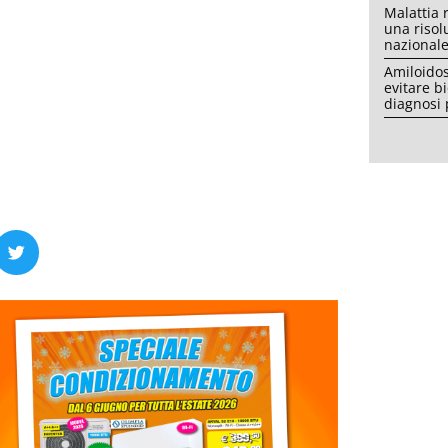
Malattia 
una risol
nazional
Amiloidos
evitare b
diagnosi