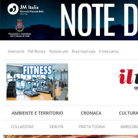
Interventi
Pdf Rivista
Notizie utili
Area riservata
Il mercatino
AMBIENTE E TERRITORIO
CRONACA
CULTUR
COLLAZZONE
DERUTA
FRATTA TODINA
MARSCIA