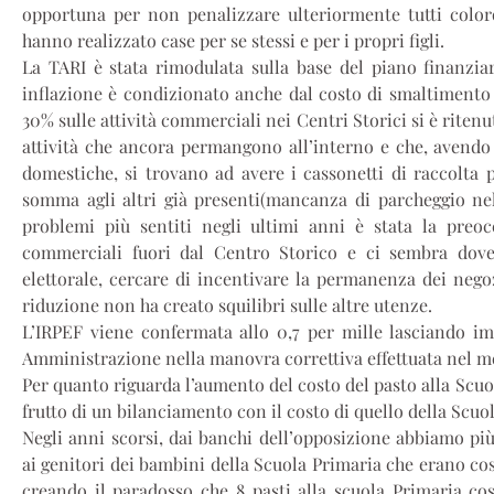
opportuna per non penalizzare ulteriormente tutti coloro
hanno realizzato case per se stessi e per i propri figli.
La TARI è stata rimodulata sulla base del piano finanziar
inflazione è condizionato anche dal costo di smaltimento d
30% sulle attività commerciali nei Centri Storici si è ritenu
attività che ancora permangono all’interno e che, avendo 
domestiche, si trovano ad avere i cassonetti di raccolta 
somma agli altri già presenti(mancanza di parcheggio nel
problemi più sentiti negli ultimi anni è stata la preocc
commerciali fuori dal Centro Storico e ci sembra dov
elettorale, cercare di incentivare la permanenza dei negoz
riduzione non ha creato squilibri sulle altre utenze.
L’IRPEF viene confermata allo 0,7 per mille lasciando im
Amministrazione nella manovra correttiva effettuata nel m
Per quanto riguarda l’aumento del costo del pasto alla Scuol
frutto di un bilanciamento con il costo di quello della Scuo
Negli anni scorsi, dai banchi dell’opposizione abbiamo più
ai genitori dei bambini della Scuola Primaria che erano cost
creando il paradosso che 8 pasti alla scuola Primaria cos