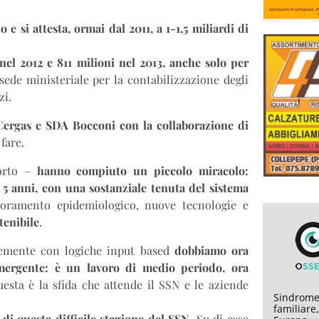
 e si attesta, ormai dal 2011, a 1-1,5 miliardi di
nel 2012 e 811 milioni nel 2013, anche solo per
sede ministeriale per la contabilizzazione degli
zi.
Cergas e SDA Bocconi con la collaborazione di
fare.
porto –
hanno compiuto un piccolo miracolo:
 5 anni, con una sostanziale tenuta del sistema
gioramento epidemiologico, nuove tecnologie e
tenibile
.
temente con logiche input based
dobbiamo ora
 emergente: è un lavoro di medio periodo, ora
uesta è la sfida che attende il SSN e le aziende
Sindrome
familiare
 di questa difficile stagione del SSN
. Su di esse