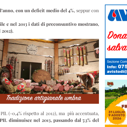
l’anno, con un deficit medio del 4%,
seppur con
ile e nel 2013 i dati di preconsuntivo mostrano,
 2012).
 PIL (-0,4% rispetto al 2012), ma più accentuata,
 PIL diminuisce nel 2013, passando dal 7,3% del