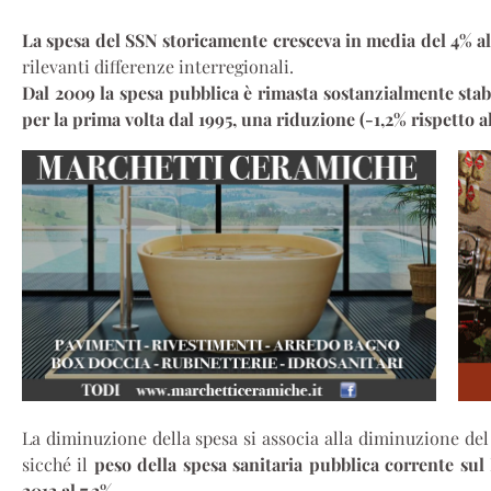
La spesa del SSN storicamente cresceva in media del 4% al
rilevanti differenze interregionali.
Dal 2009 la spesa pubblica è rimasta sostanzialmente stab
per la prima volta dal 1995, una riduzione (-1,2% rispetto al
La diminuzione della spesa si associa alla diminuzione del
sicché il
peso della spesa sanitaria pubblica corrente sul
2012 al 7,2%
.