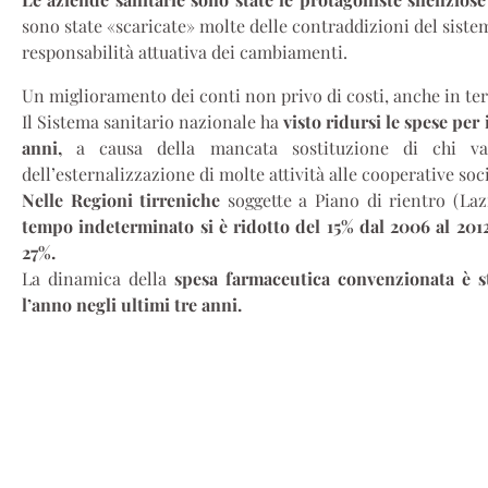
sono state «scaricate» molte delle contraddizioni del sistem
responsabilità attuativa dei cambiamenti.
Un miglioramento dei conti non privo di costi, anche in term
Il Sistema sanitario nazionale ha
visto ridursi le spese per 
anni,
a causa della mancata sostituzione di chi va
dell’esternalizzazione di molte attività alle cooperative soci
Nelle Regioni tirreniche
soggette a Piano di rientro (Laz
tempo indeterminato si è ridotto del 15% dal 2006 al 201
27%.
La dinamica della
spesa farmaceutica convenzionata è s
l’anno negli ultimi tre anni.