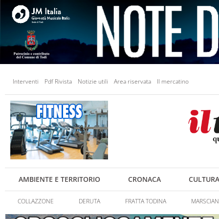
Interventi
Pdf Rivista
Notizie utili
Area riservata
Il mercatino
AMBIENTE E TERRITORIO
CRONACA
CULTUR
COLLAZZONE
DERUTA
FRATTA TODINA
MARSCIA