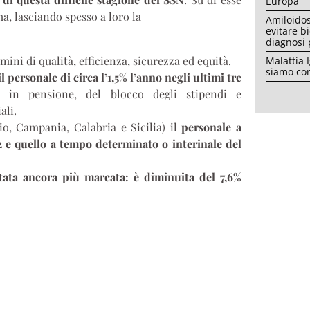
Europa
a, lasciando spesso a loro la
Amiloidos
evitare b
diagnosi
ini di qualità, efficienza, sicurezza ed equità.
Malattia 
siamo con
il personale di circa l’1,5% l’anno negli ultimi tre
 in pensione, del blocco degli stipendi e
ali.
io, Campania, Calabria e Sicilia) il
personale a
2 e quello a tempo determinato o interinale del
tata ancora più marcata: è diminuita del 7,6%