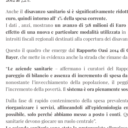
Anche il
disavanzo sanitario si è significativamente ridotto
euro, quindi intorno all’ 1% della spesa corrente.
I dati , anzi, mostrano
un avanzo di 518 milioni di Euro 
effetto di una nuova e particolare modalità utilizzata
in 
introiti fiscali regionali destinati alla copertura dei disavan
Questo il quadro che emerge dal
Rapporto Oasi 2014 di 
Bayer
, che mette in evidenza anche la strada che rimane da 
“
Le aziende sanitarie
– affermano i curatori del Rap
pareggio di bilancio e assenza di incremento di spesa da
nonostante l’invecchiamento della popolazione, il peg
l’incremento della povertà. Il
sistema è ora pienamente sos
Dalla fase di rapido contenimento della spesa prevalen
riorganizzare i servizi, allineandoli all’epidemiologia
possibile, solo perché abbiamo messo a posto i conti
. Q
sanitarie devono giocare un ruolo centrale”.
Le aziende sanitarie sono state le protagoniste silenziose