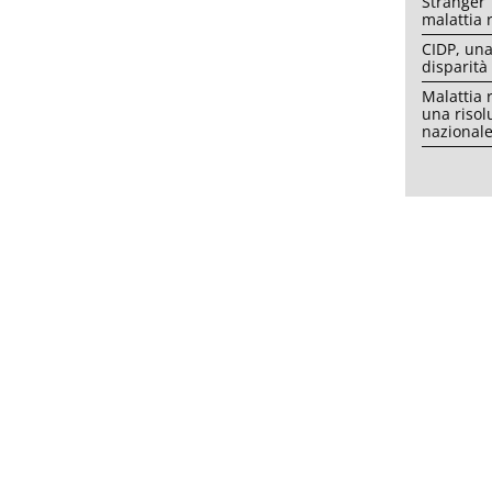
Stranger 
malattia 
CIDP, una
disparità
Malattia 
una risol
nazional