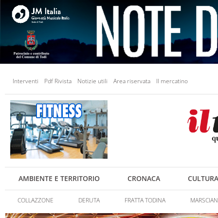
Interventi
Pdf Rivista
Notizie utili
Area riservata
Il mercatino
AMBIENTE E TERRITORIO
CRONACA
CULTUR
COLLAZZONE
DERUTA
FRATTA TODINA
MARSCIA