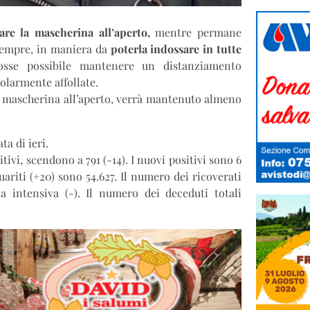
are la mascherina all’aperto,
mentre permane
 sempre, in maniera da
poterla indossare in tutte
fosse possibile mantenere un distanziamento
olarmente affollate.
lla mascherina all’aperto, verrà mantenuto almeno
ta di ieri.
itivi, scendono a 791 (-14). I nuovi positivi sono 6
uariti (+20) sono 54.627. Il numero dei ricoverati
pia intensiva (-). Il numero dei deceduti totali