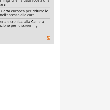
Things che ha dato voce a una
rara
 Carta europea per ridurre le
 nell’accesso alle cure
renale cronica, alla Camera
uzione per lo screening
e