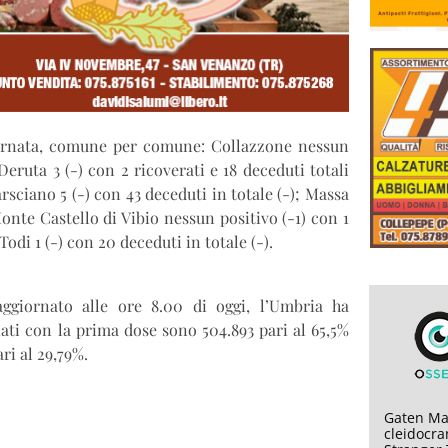
iornata, comune per comune: Collazzone nessun
Deruta 3 (-) con 2 ricoverati e 18 deceduti totali
rsciano 5 (-) con 43 deceduti in totale (-); Massa
onte Castello di Vibio nessun positivo (-1) con 1
Todi 1 (-) con 20 deceduti in totale (-).
aggiornato alle ore 8.00 di oggi, l’Umbria ha
nati con la prima dose sono 504.893 pari al 65,5%
ri al 29,79%.
Gaten Mat
cleidocran