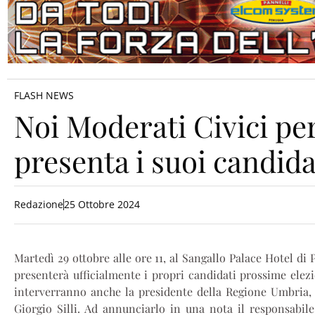
FLASH NEWS
Noi Moderati Civici pe
presenta i suoi candida
Redazione
25 Ottobre 2024
Martedì 29 ottobre alle ore 11, al Sangallo Palace Hotel di 
presenterà ufficialmente i propri candidati prossime elezi
interverranno anche la presidente della Regione Umbria, Do
Giorgio Silli. Ad annunciarlo in una nota il responsabil