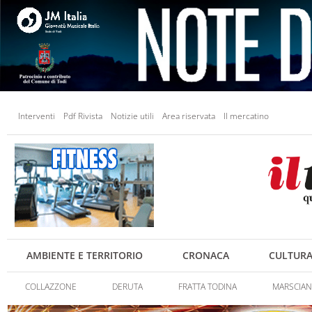
Interventi
Pdf Rivista
Notizie utili
Area riservata
Il mercatino
AMBIENTE E TERRITORIO
CRONACA
CULTUR
COLLAZZONE
DERUTA
FRATTA TODINA
MARSCIA