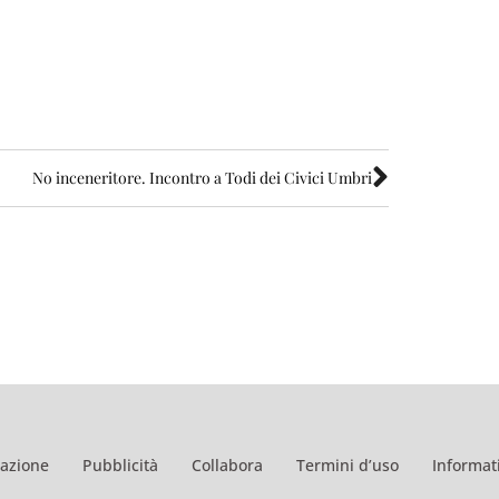
No inceneritore. Incontro a Todi dei Civici Umbri
azione
Pubblicità
Collabora
Termini d’uso
Informati