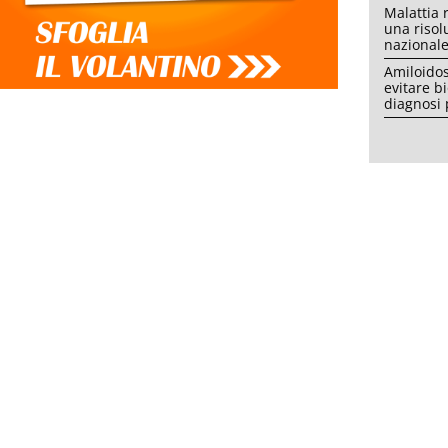
Malattia 
una risol
nazional
Amiloidos
evitare b
diagnosi