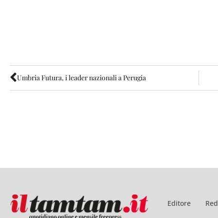
Umbria Futura, i leader nazionali a Perugia
Editore
Red