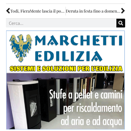
Todi, FieraMente lascia il posto ad Artigianando
Deruta in festa fino a domenica per il 17esimo Palio della Brocca