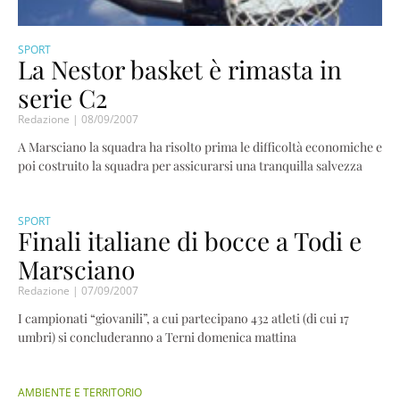
SPORT
La Nestor basket è rimasta in
serie C2
Redazione
08/09/2007
A Marsciano la squadra ha risolto prima le difficoltà economiche e
poi costruito la squadra per assicurarsi una tranquilla salvezza
SPORT
Finali italiane di bocce a Todi e
Marsciano
Redazione
07/09/2007
I campionati “giovanili”, a cui partecipano 432 atleti (di cui 17
umbri) si concluderanno a Terni domenica mattina
AMBIENTE E TERRITORIO