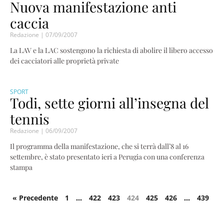
Nuova manifestazione anti
caccia
Redazione
07/09/2007
La LAV e la LAC sostengono la richiesta di abolire il libero accesso
dei cacciatori alle proprietà private
SPORT
Todi, sette giorni all’insegna del
tennis
Redazione
06/09/2007
Il programma della manifestazione, che si terrà dall’8 al 16
settembre, è stato presentato ieri a Perugia con una conferenza
stampa
« Precedente
1
…
422
423
424
425
426
…
439