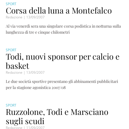
SPORT
Corsa della luna a Montefalco
Redazione
13/09/2007
Al via venerdì sera una singolare corsa podistica in notturna sulla
lunghezza di tre e cinque chilometri
SPORT
Todi, nuovi sponsor per calcio e
basket
Redazione
13/09/2007
Le due società sportive presentano gli abbinamenti pubblicitari
per la stagione agonistica 2007/08
SPORT
Ruzzolone, Todi e Marsciano
sugli scudi
Redazione
11/09/2007