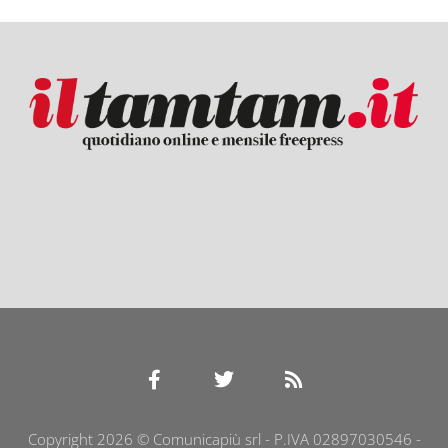
Copyright 2026 © Comunicapiù srl - P.IVA 02897030546 -