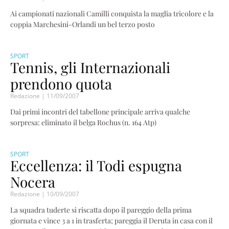
Ai campionati nazionali Camilli conquista la maglia tricolore e la
coppia Marchesini-Orlandi un bel terzo posto
SPORT
Tennis, gli Internazionali
prendono quota
Redazione
11/09/2007
Dai primi incontri del tabellone principale arriva qualche
sorpresa: eliminato il belga Rochus (n. 164 Atp)
SPORT
Eccellenza: il Todi espugna
Nocera
Redazione
10/09/2007
La squadra tuderte si riscatta dopo il pareggio della prima
giornata e vince 3 a 1 in trasferta; pareggia il Deruta in casa con il