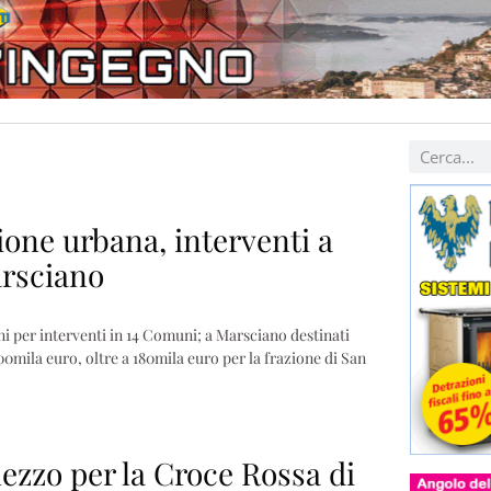
ione urbana, interventi a
rsciano
ni per interventi in 14 Comuni; a Marsciano destinati
00mila euro, oltre a 180mila euro per la frazione di San
zzo per la Croce Rossa di