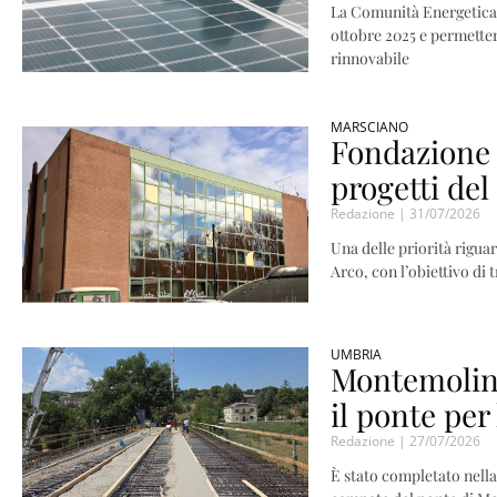
La Comunità Energetica 
ottobre 2025 e permetter
rinnovabile
MARSCIANO
Fondazione 
progetti del
Redazione
31/07/2026
Una delle priorità riguar
Arco, con l’obiettivo di
UMBRIA
Montemolino,
il ponte per
Redazione
27/07/2026
È stato completato nella 