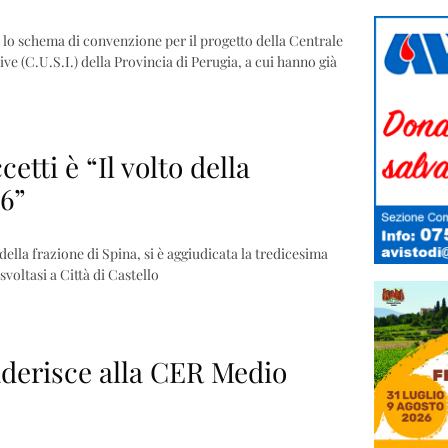
lo schema di convenzione per il progetto della Centrale
e (C.U.S.I.) della Provincia di Perugia, a cui hanno già
etti è “Il volto della
26”
ella frazione di Spina, si è aggiudicata la tredicesima
svoltasi a Città di Castello
derisce alla CER Medio