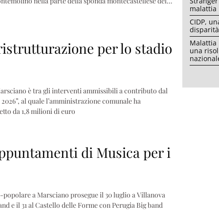
ntemolino nella parte della sponda montecastellese del…
Stranger
malattia 
CIDP, un
disparità
Malattia
ristrutturazione per lo stadio
una riso
nazional
rsciano è tra gli interventi ammissibili a contributo dal
 2026”, al quale l’amministrazione comunale ha
tto da 1,8 milioni di euro
appuntamenti di Musica per i
no-popolare a Marsciano prosegue il 30 luglio a Villanova
nd e il 31 al Castello delle Forme con Perugia Big band