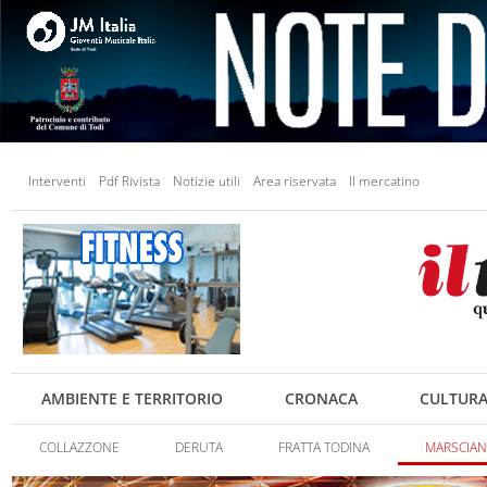
Interventi
Pdf Rivista
Notizie utili
Area riservata
Il mercatino
AMBIENTE E TERRITORIO
CRONACA
CULTUR
COLLAZZONE
DERUTA
FRATTA TODINA
MARSCIA