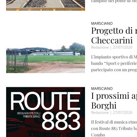
campate del ponte di Mo
MARSCIANO
Progetto di 
Checcarini
Redazione
27/07/2026
L’impianto sportivo di Ma
bando “Sport e periferie
partecipato con un proge
MARSCIANO
I prossimi 
Borghi
Redazione
27/07/2026
Il festival di musica et
con Route 883 Tribute ba
Combo