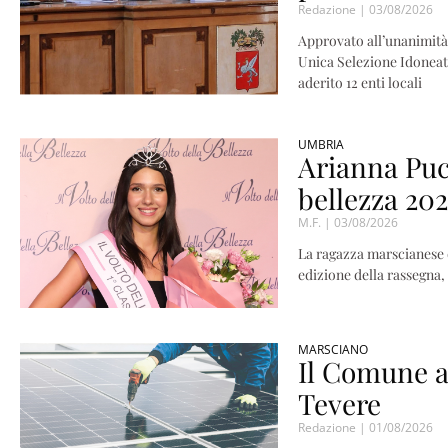
Redazione
03/08/2026
Approvato all’unanimità 
Unica Selezione Idoneativ
aderito 12 enti locali
UMBRIA
Arianna Pucc
bellezza 20
M.F.
03/08/2026
La ragazza marscianese d
edizione della rassegna, 
MARSCIANO
Il Comune a
Tevere
Redazione
01/08/2026