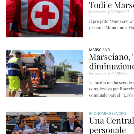
Todi e Mars
Redazione
07/08/2026
Il progetto “Muoversi & 
presso il Municipio a M
MARSCIANO
Marsciano, T
diminuzion
Redazione
04/08/2026
La tariffa media scende 
complessiva per il serviz
comunale pari al +3,19%
ECONOMIA E LAVORO
Una Central
personale