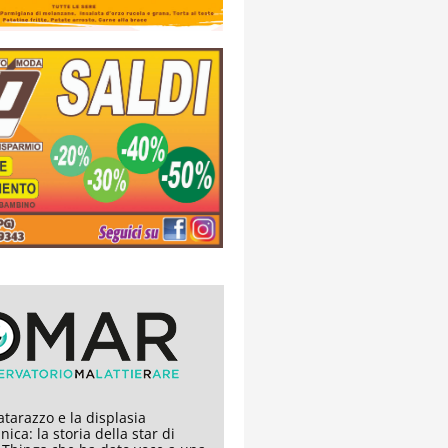
tarazzo e la displasia
nica: la storia della star di