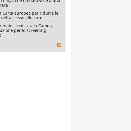
 Things che ha dato voce a una
rara
a Carta europea per ridurre le
 nell’accesso alle cure
 renale cronica, alla Camera
luzione per lo screening
e