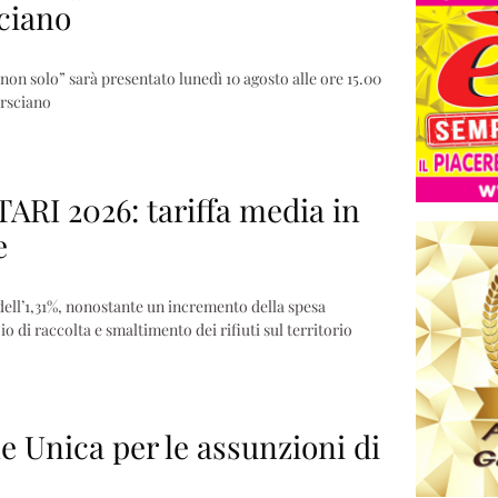
ciano
non solo” sarà presentato lunedì 10 agosto alle ore 15.00
arsciano
ARI 2026: tariffa media in
e
dell’1,31%, nonostante un incremento della spesa
io di raccolta e smaltimento dei rifiuti sul territorio
e Unica per le assunzioni di