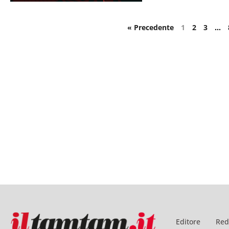
« Precedente
1
2
3
…
Editore
Red