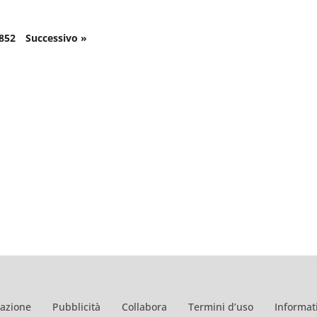
852
Successivo »
azione
Pubblicità
Collabora
Termini d’uso
Informati