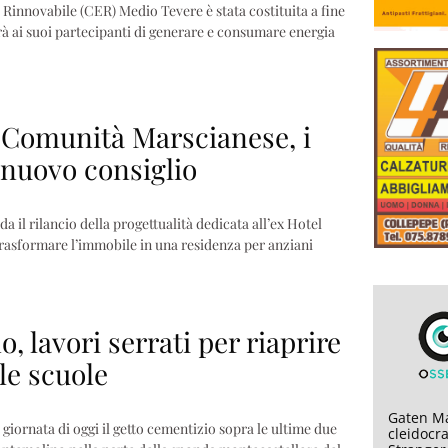
Rinnovabile (CER) Medio Tevere è stata costituita a fine
à ai suoi partecipanti di generare e consumare energia
Comunità Marscianese, i
 nuovo consiglio
da il rilancio della progettualità dedicata all’ex Hotel
 trasformare l’immobile in una residenza per anziani
 lavori serrati per riaprire
 le scuole
Gaten Ma
giornata di oggi il getto cementizio sopra le ultime due
cleidocra