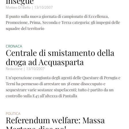
insegue
Matteo Di Bello
13/10/2007
Il punto sulla nuova giornata di campionato di Eccellenza,
Promozione, Prima, Seconda e Terza categoria: gli impegni delle
squadre del territorio
CRONACA
Centrale di smistamento della
droga ad Acquasparta
Redazione
13/10/2007
Un’operazione congiunta degli agenti delle Questure di Perugia e
Terni ha permesso di arrestare un 38 enne disoccupato e
sequestrare varie sostanze stupefacenti; tutto è partito da un
controllo sulla E45 all’altezza di Pantalla
POLITICA
Referendum welfare: Massa