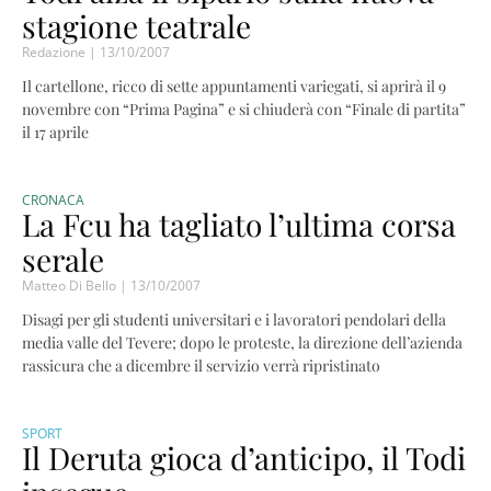
stagione teatrale
Redazione
13/10/2007
Il cartellone, ricco di sette appuntamenti variegati, si aprirà il 9
novembre con “Prima Pagina” e si chiuderà con “Finale di partita”
il 17 aprile
CRONACA
La Fcu ha tagliato l’ultima corsa
serale
Matteo Di Bello
13/10/2007
Disagi per gli studenti universitari e i lavoratori pendolari della
media valle del Tevere; dopo le proteste, la direzione dell’azienda
rassicura che a dicembre il servizio verrà ripristinato
SPORT
Il Deruta gioca d’anticipo, il Todi