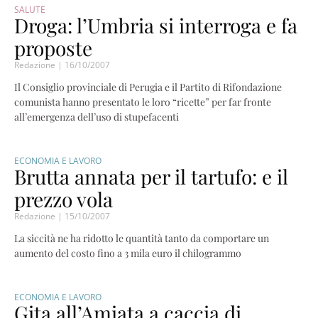
SALUTE
Droga: l’Umbria si interroga e fa
proposte
Redazione
16/10/2007
Il Consiglio provinciale di Perugia e il Partito di Rifondazione
comunista hanno presentato le loro “ricette” per far fronte
all’emergenza dell’uso di stupefacenti
ECONOMIA E LAVORO
Brutta annata per il tartufo: e il
prezzo vola
Redazione
15/10/2007
La siccità ne ha ridotto le quantità tanto da comportare un
aumento del costo fino a 3 mila euro il chilogrammo
ECONOMIA E LAVORO
Gita all’Amiata a caccia di