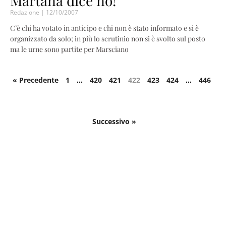
Martana dice no!
Redazione
12/10/2007
C’è chi ha votato in anticipo e chi non è stato informato e si è
organizzato da solo; in più lo scrutinio non si è svolto sul posto
ma le urne sono partite per Marsciano
« Precedente
1
…
420
421
422
423
424
…
446
Successivo »