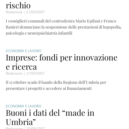
rischio
Redazione
21/09/2007
I consiglieri comunali del centrodestra Mario Epifani e Franco
Ranieri denunciano la sospensione delle prestazioni di logopedia,
psicologia e neuropsichiatria infantili
ECONOMIA E LAVORO
Imprese: fondi per innovazione
e ricerca
Redazione
21/09/2007
Il 15 ottobre scade il bando della Regione dell’Umbria per
presentare i progetti e accedere ai finanziamenti
ECONOMIA E LAVORO
Buoni i dati del “made in
Umbria”
Redazione
20/09/2007