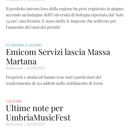
Il prodotto interno loro della regione ha però registrato in giugno,
secondo un’indagine dell’Università di Bologna riportata dal ‘Sole
24 ore’, una frenata. E sono molte le imprese che soffrono per
l’aumento dei tassi dei prestiti
ECONOMIA E LAVORO
Emicom Servizi lascia Massa
Martana
Redazione
20/09/2007
Proprietà e sindacati hanno reso noti i particolari del
trasferimento di 150 addetti nello stabilmento di Terni
CULTURA
Ultime note per
UmbriaMusicFest
Redazione
20/09/2007