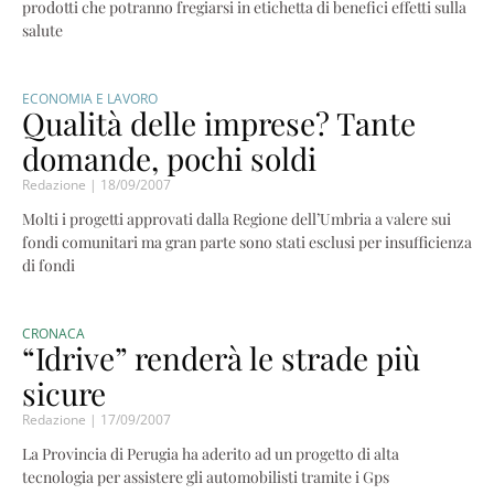
prodotti che potranno fregiarsi in etichetta di benefici effetti sulla
salute
ECONOMIA E LAVORO
Qualità delle imprese? Tante
domande, pochi soldi
Redazione
18/09/2007
Molti i progetti approvati dalla Regione dell’Umbria a valere sui
fondi comunitari ma gran parte sono stati esclusi per insufficienza
di fondi
CRONACA
“Idrive” renderà le strade più
sicure
Redazione
17/09/2007
La Provincia di Perugia ha aderito ad un progetto di alta
tecnologia per assistere gli automobilisti tramite i Gps