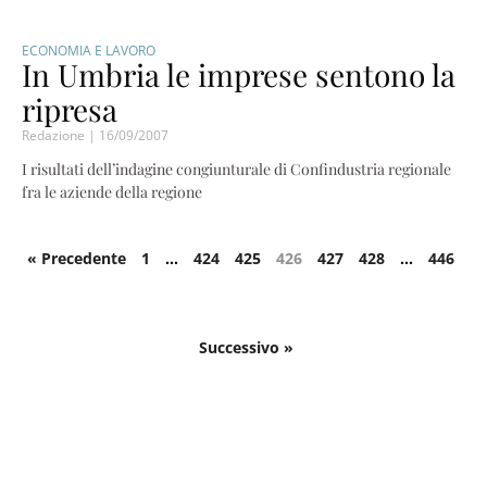
ECONOMIA E LAVORO
In Umbria le imprese sentono la
ripresa
Redazione
16/09/2007
I risultati dell’indagine congiunturale di Confindustria regionale
fra le aziende della regione
« Precedente
1
…
424
425
426
427
428
…
446
Successivo »