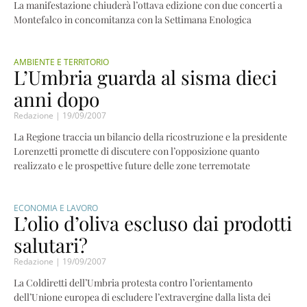
La manifestazione chiuderà l’ottava edizione con due concerti a
Montefalco in concomitanza con la Settimana Enologica
AMBIENTE E TERRITORIO
L’Umbria guarda al sisma dieci
anni dopo
Redazione
19/09/2007
La Regione traccia un bilancio della ricostruzione e la presidente
Lorenzetti promette di discutere con l’opposizione quanto
realizzato e le prospettive future delle zone terremotate
ECONOMIA E LAVORO
L’olio d’oliva escluso dai prodotti
salutari?
Redazione
19/09/2007
La Coldiretti dell’Umbria protesta contro l’orientamento
dell’Unione europea di escludere l’extravergine dalla lista dei