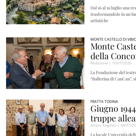
Dal 16 al 19 luglio una r
trasformandolo in un lu
artistiche
MONTE CASTELLO DI VIBI
Monte Castel
della Conco
Redazione
10/07/2026
La Fondazione del teatro
“Ballerina di CanCan”, s
FRATTA TODINA
Giugno 1944:
truppe allea
Alvaro Angeleri
06/07/20
La locale Università del