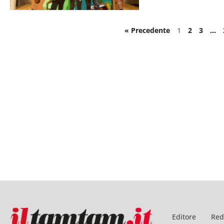
« Precedente
1
2
3
…
Editore
Red