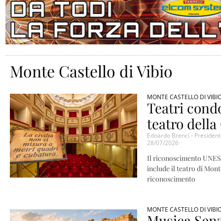
Monte Castello di Vibio
MONTE CASTELLO DI VIBI
Teatri condo
teatro dell
Edoardo Brenci - President
28/07/2026
Il riconoscimento UNESCO
include il teatro di Mont
riconoscimento
MONTE CASTELLO DI VIBI
Musica Senz