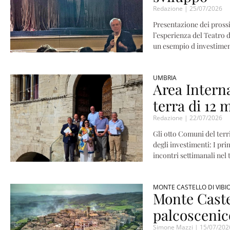
Redazione
25/07/2026
Presentazione dei prossi
l’esperienza del Teatro 
un esempio d investimen
UMBRIA
Area Intern
terra di 12 m
Redazione
22/07/2026
Gli otto Comuni del terri
degli investimenti: I pri
incontri settimanali nel t
MONTE CASTELLO DI VIBI
Monte Caste
palcoscenic
Simone Mazzi
15/07/202