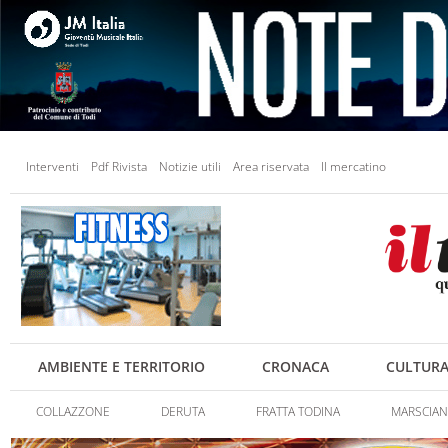
Interventi
Pdf Rivista
Notizie utili
Area riservata
Il mercatino
AMBIENTE E TERRITORIO
CRONACA
CULTUR
COLLAZZONE
DERUTA
FRATTA TODINA
MARSCIA