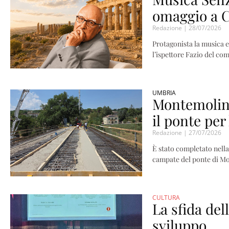
omaggio a C
Redazione
28/07/2026
Protagonista la musica e
l’ispettore Fazio del c
UMBRIA
Montemolino,
il ponte per
Redazione
27/07/2026
È stato completato nella 
campate del ponte di Mo
CULTURA
La sfida de
sviluppo