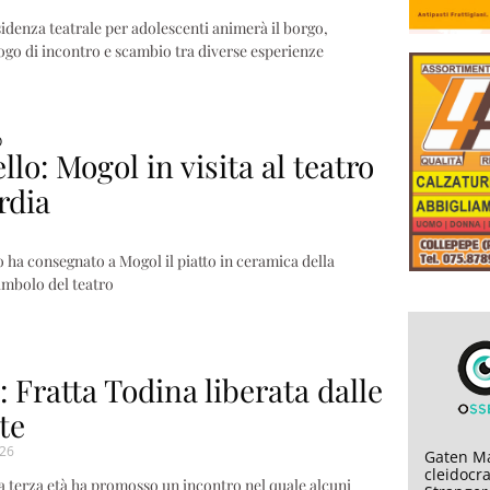
esidenza teatrale per adolescenti animerà il borgo,
ogo di incontro e scambio tra diverse esperienze
O
lo: Mogol in visita al teatro
rdia
 ha consegnato a Mogol il piatto in ceramica della
imbolo del teatro
 Fratta Todina liberata dalle
te
26
Gaten Ma
cleidocra
la terza età ha promosso un incontro nel quale alcuni