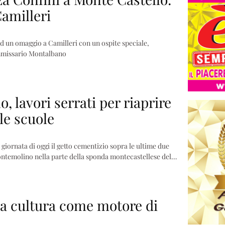
amilleri
d un omaggio a Camilleri con un ospite speciale,
ommissario Montalbano
 lavori serrati per riaprire
 le scuole
giornata di oggi il getto cementizio sopra le ultime due
ntemolino nella parte della sponda montecastellese del…
lla cultura come motore di