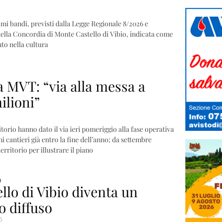
mi bandi, previsti dalla Legge Regionale 8/2026 e
della Concordia di Monte Castello di Vibio, indicata come
to nella cultura
a MVT: “via alla messa a
ilioni”
torio hanno dato il via ieri pomeriggio alla fase operativa
mi cantieri già entro la fine dell’anno; da settembre
erritorio per illustrare il piano
O
llo di Vibio diventa un
o diffuso
6