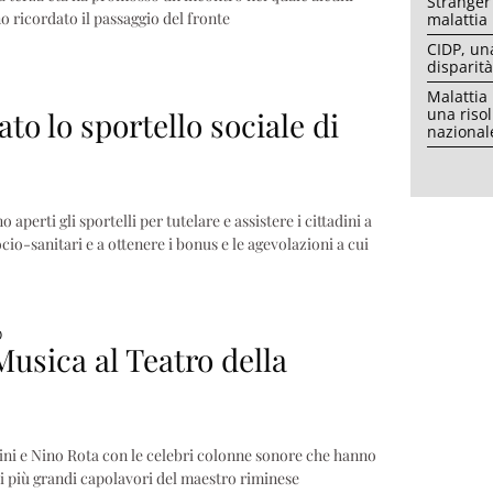
Stranger
o ricordato il passaggio del fronte
malattia 
CIDP, un
disparità
Malattia
una riso
ato lo sportello sociale di
nazional
aperti gli sportelli per tutelare e assistere i cittadini a
socio-sanitari e a ottenere i bonus e le agevolazioni a cui
O
Musica al Teatro della
ini e Nino Rota con le celebri colonne sonore che hanno
 più grandi capolavori del maestro riminese