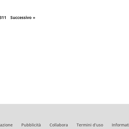
311
Successivo »
azione
Pubblicità
Collabora
Termini d’uso
Informati