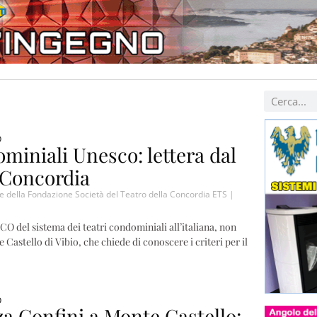
O
miniali Unesco: lettera dal
a Concordia
e della Fondazione Società del Teatro della Concordia ETS
 del sistema dei teatri condominiali all’italiana, non
e Castello di Vibio, che chiede di conoscere i criteri per il
O
a Confini a Monte Castello: