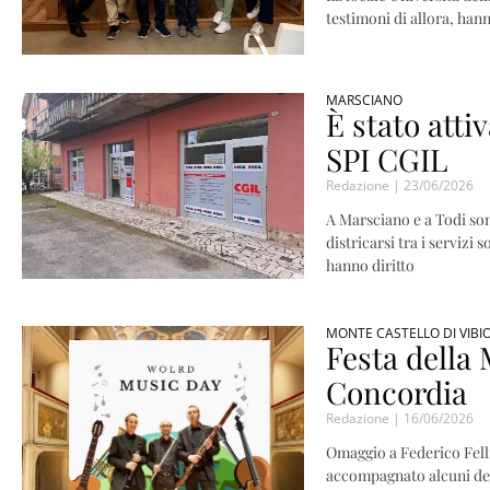
testimoni di allora, hann
MARSCIANO
È stato attiv
SPI CGIL
Redazione
23/06/2026
A Marsciano e a Todi sono 
districarsi tra i servizi 
hanno diritto
MONTE CASTELLO DI VIBI
Festa della 
Concordia
Redazione
16/06/2026
Omaggio a Federico Fell
accompagnato alcuni dei