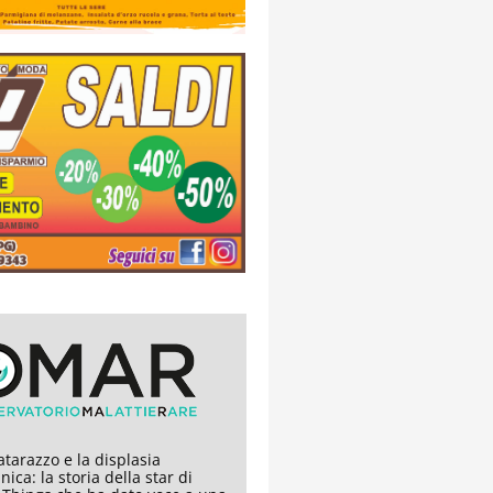
tarazzo e la displasia
nica: la storia della star di