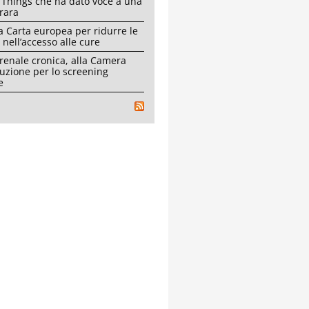
 Things che ha dato voce a una
rara
a Carta europea per ridurre le
 nell’accesso alle cure
 renale cronica, alla Camera
luzione per lo screening
e