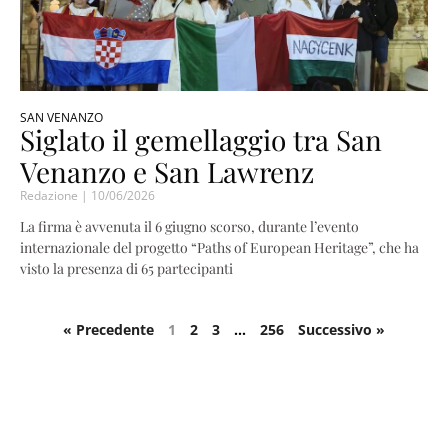
SAN VENANZO
Siglato il gemellaggio tra San
Venanzo e San Lawrenz
Redazione
10/06/2026
La firma è avvenuta il 6 giugno scorso, durante l’evento
internazionale del progetto “Paths of European Heritage”, che ha
visto la presenza di 65 partecipanti
« Precedente
1
2
3
…
256
Successivo »