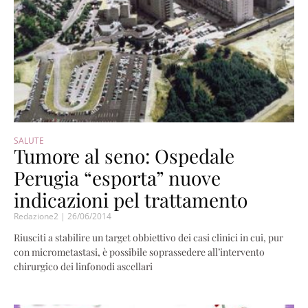
SALUTE
Tumore al seno: Ospedale
Perugia “esporta” nuove
indicazioni pel trattamento
Redazione2
26/06/2014
Riusciti a stabilire un target obbiettivo dei casi clinici in cui, pur
con micrometastasi, è possibile soprassedere all’intervento
chirurgico dei linfonodi ascellari