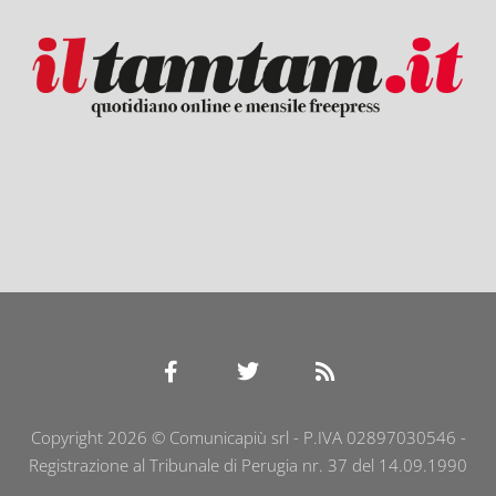
Copyright 2026 © Comunicapiù srl - P.IVA 02897030546 -
Registrazione al Tribunale di Perugia nr. 37 del 14.09.1990