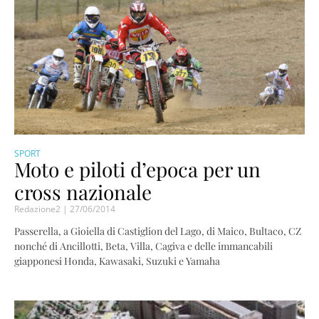
SPORT
Moto e piloti d’epoca per un
cross nazionale
Redazione2
27/06/2014
Passerella, a Gioiella di Castiglion del Lago, di Maico, Bultaco, CZ
nonché di Ancillotti, Beta, Villa, Cagiva e delle immancabili
giapponesi Honda, Kawasaki, Suzuki e Yamaha