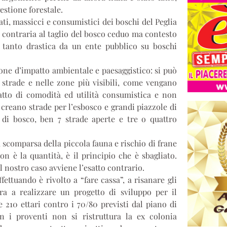
estione forestale.
ti, massicci e consumistici dei boschi del Peglia
a contraria al taglio del bosco ceduo ma contesto
a tanto drastica da un ente pubblico su boschi
zione d’impatto ambientale e paesaggistico: si può
i strade e nelle zone più visibili, come vengano
atto di comodità ed utilità consumistica e non
 creano strade per l’esbosco e grandi piazzole di
di bosco, ben 7 strade aperte e tre o quattro
 scomparsa della piccola fauna e rischio di frane
on è la quantità, è il principio che è sbagliato.
l nostro caso avviene l’esatto contrario.
ffettuando è rivolto a “fare cassa”, a risanare gli
a a realizzare un progetto di sviluppo per il
re 210 ettari contro i 70/80 previsti dal piano di
n i proventi non si ristruttura la ex colonia