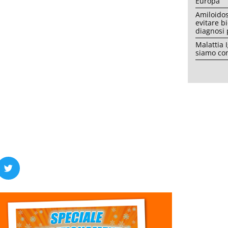
Europa
Amiloidos
evitare b
diagnosi
Malattia 
siamo con