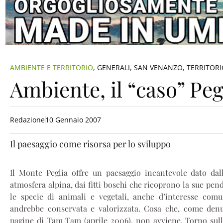
AMBIENTE E TERRITORIO
,
GENERALI
,
SAN VENANZO
,
TERRITORI
Ambiente, il “caso” Peg
Redazione
10 Gennaio 2007
Il paesaggio come risorsa per lo sviluppo
Il Monte Peglia offre un paesaggio incantevole dato dal
atmosfera alpina, dai fitti boschi che ricoprono la sue pend
le specie di animali e vegetali, anche d’interesse comu
andrebbe conservata e valorizzata. Cosa che, come den
pagine di Tam Tam (aprile 2006), non avviene. Torno sull’