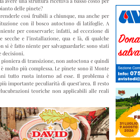
da avere una struttura ricettiva a basso costo per
pianto delle pinete?
e renderle così fruibili a chiunque, ma anche per
ituzione con il bosco autoctono di latifoglie. A
niente per conservarle; infatti, ad eccezione di
 secche e l’installazione, qua e là, di qualche
 si è fatto niente per salvaguardarle: sono stati
e decisioni.
a pioniera di transizione, non autoctona e quindi
io è molto più complessa. Le pinete sono il Monte
nni tutto ruota intorno ad esse. Il problema è
iù importante peculiarità di quest’area. Il resto
lucubrazioni teoriche non applicabili alle reali