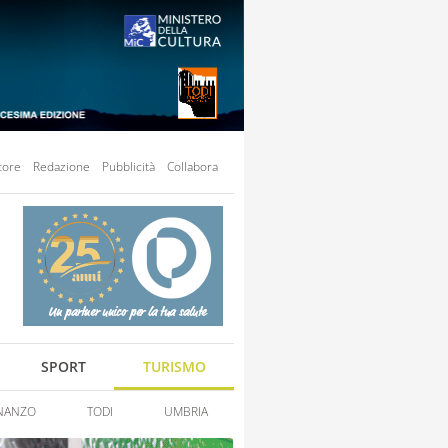
tore
Redazione
Pubblicità
Collabora
SPORT
TURISMO
NANZO
TODI
UMBRIA