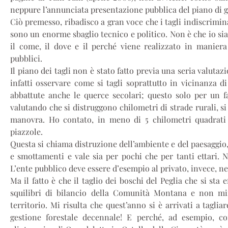
neppure l’annunciata presentazione pubblica del piano di g
Ciò premesso, ribadisco a gran voce che i tagli indiscrimina
sono un enorme sbaglio tecnico e politico. Non è che io si
il come, il dove e il perché viene realizzato in manier
pubblici.
Il piano dei tagli non è stato fatto previa una seria valuta
infatti osservare come si tagli soprattutto in vicinanza d
abbattute anche le querce secolari; questo solo per un f
valutando che si distruggono chilometri di strade rurali, si
manovra. Ho contato, in meno di 5 chilometri quadrati 
piazzole.
Questa si chiama distruzione dell’ambiente e del paesaggio,
e smottamenti e vale sia per pochi che per tanti ettari. N
L’ente pubblico deve essere d’esempio al privato, invece, ne
Ma il fatto è che il taglio dei boschi del Peglia che si sta e
squilibri di bilancio della Comunità Montana e non mir
territorio. Mi risulta che quest’anno si è arrivati a taglia
gestione forestale decennale! E perché, ad esempio, co