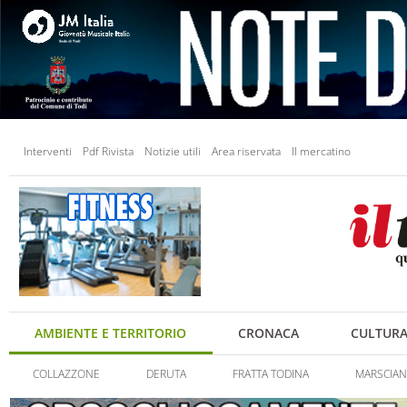
Interventi
Pdf Rivista
Notizie utili
Area riservata
Il mercatino
AMBIENTE E TERRITORIO
CRONACA
CULTUR
COLLAZZONE
DERUTA
FRATTA TODINA
MARSCIA