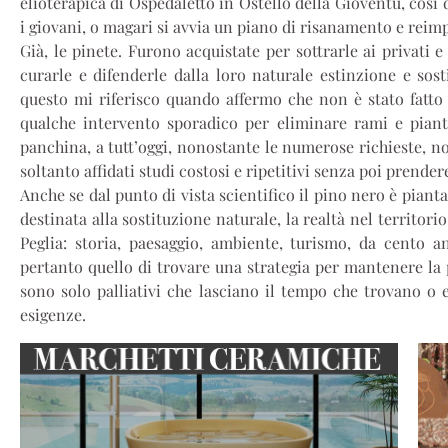
elioterapica di Ospedaletto in Ostello della Gioventù, così 
i giovani, o magari si avvia un piano di risanamento e reim
Già, le pinete. Furono acquistate per sottrarle ai privati 
curarle e difenderle dalla loro naturale estinzione e sost
questo mi riferisco quando affermo che non è stato fatto 
qualche intervento sporadico per eliminare rami e piante
panchina, a tutt’oggi, nonostante le numerose richieste, non
soltanto affidati studi costosi e ripetitivi senza poi prender
Anche se dal punto di vista scientifico il pino nero è piant
destinata alla sostituzione naturale, la realtà nel territor
Peglia: storia, paesaggio, ambiente, turismo, da cento a
pertanto quello di trovare una strategia per mantenere la p
sono solo palliativi che lasciano il tempo che trovano o e
esigenze.