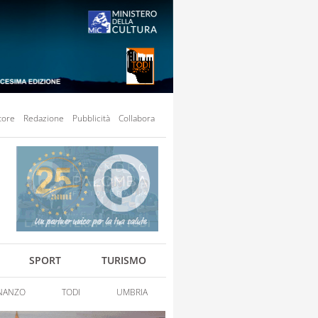
tore
Redazione
Pubblicità
Collabora
SPORT
TURISMO
NANZO
TODI
UMBRIA