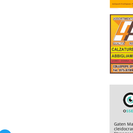
Gaten Mat
cleidocran