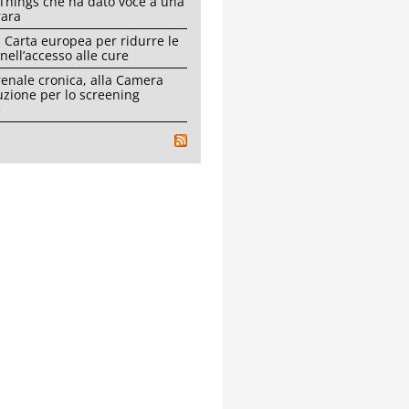
Things che ha dato voce a una
rara
 Carta europea per ridurre le
 nell’accesso alle cure
renale cronica, alla Camera
uzione per lo screening
e