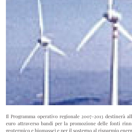
Il Programma operativo regionale 2007-2013 destinerà all’
euro attraverso bandi per la promozione delle fonti rinnov
geotermico e biomasse) e per il sostegno al risparmio ener