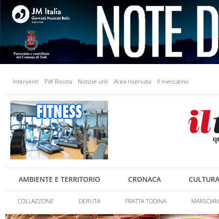
Interventi
Pdf Rivista
Notizie utili
Area riservata
Il mercatino
AMBIENTE E TERRITORIO
CRONACA
CULTUR
COLLAZZONE
DERUTA
FRATTA TODINA
MARSCIA