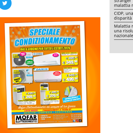
Stranger 
malattia 
CIDP, una
disparità
Malattia 
una risol
nazional