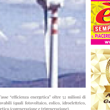
asse “efficienza energetica” oltre 52 milioni di
abili (quali fotovoltaico, eolico, idroelettrico,
getico (cogenerazione e trigenerazione).