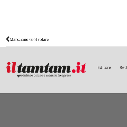
Marsciano vuol volare
Editore
Red