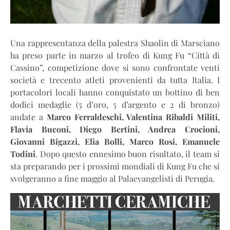
Una rappresentanza della palestra Shaolin di Marsciano
ha preso parte in marzo al trofeo di Kung Fu “Città di
Cassino”, competizione dove si sono confrontate venti
società e trecento atleti provenienti da tutta Italia. I
portacolori locali hanno conquistato un bottino di ben
dodici medaglie (5 d’oro, 5 d’argento e 2 di bronzo)
andate a
Marco Ferraldeschi, Valentina Ribaldi Militi,
Flavia Buconi, Diego Bertini, Andrea Crocioni,
Giovanni Bigazzi, Elia Bolli, Marco Rosi, Emanuele
Todini
. Dopo questo ennesimo buon risultato, il team si
sta preparando per i prossimi mondiali di Kung Fu che si
svolgeranno a fine maggio al Palaevangelisti di Perugia.