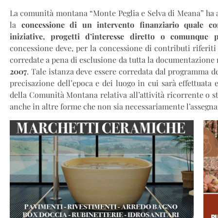
La comunità montana “Monte Peglia e Selva di Meana” ha a
la
concessione di un intervento finanziario quale con
iniziative, progetti d’interesse diretto o comunque p
concessione deve, per la concessione di contributi riferiti 
corredate a pena di esclusione da tutta la documentazione 
2007
. Tale istanza deve essere corredata dal programma det
precisazione dell’epoca e dei luogo in cui sarà effettuata e
della Comunità Montana relativa all’attività ricorrente o st
anche in altre forme che non sia necessariamente l’assegnaz