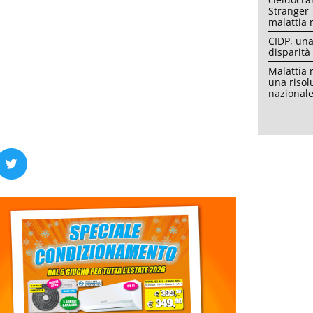
Stranger 
malattia 
CIDP, una
disparità
Malattia 
una risol
nazional