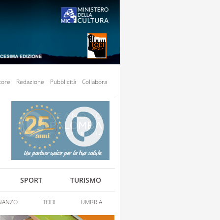
tore
Redazione
Pubblicità
Collabora
SPORT
TURISMO
NANZO
TODI
UMBRIA