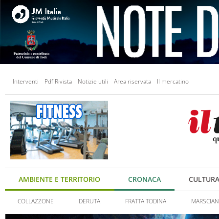
Interventi
Pdf Rivista
Notizie utili
Area riservata
Il mercatino
AMBIENTE E TERRITORIO
CRONACA
CULTUR
COLLAZZONE
DERUTA
FRATTA TODINA
MARSCIA