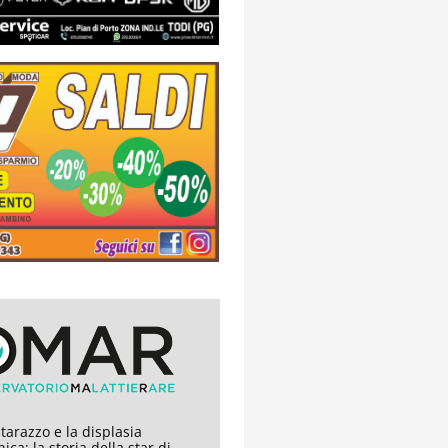
arazzo e la displasia
ica: la storia della star di