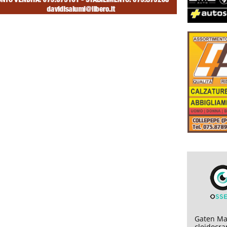
Gaten Mat
cleidocran