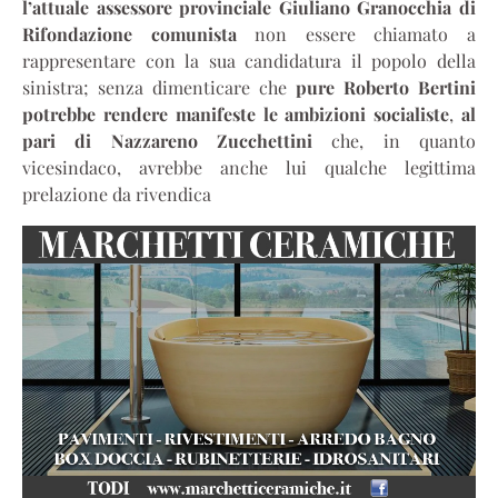
l’attuale assessore provinciale Giuliano Granocchia di
Rifondazione comunista
non essere chiamato a
rappresentare con la sua candidatura il popolo della
sinistra; senza dimenticare che
pure Roberto Bertini
potrebbe rendere manifeste le ambizioni socialiste
,
al
pari di Nazzareno Zucchettini
che, in quanto
vicesindaco, avrebbe anche lui qualche legittima
prelazione da rivendica