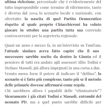
ultima rielezione
, percentuale che è evidentemente del
tutto improponibile come termine di riferimento, tanto
è diverso dal 2004 lo scenario locale e nazionale, con
oltretutto
la nascita di quel Partito Democratico
rispetto al quale proprio Chiacchieroni ha voluto
giocare in ottobre una partita tutta sua
correndo
controcorrente per la segreteria regionale.
Quasi un anno e mezzo fa, in un’intervista su TamTam,
l’attuale sindaco aveva fatto capire che il suo
successore sarebbe uscito da dentro la Giunta
ed il
pensiero di tutti era andato agli assessori Alfio Todini e
Stefano Massoli, già allora impegnati in una corsa a due.
Venuto meno forse il potere di indicare il “delfino”,
lo
scenario si è fatto più complesso, tanto più se il metodo
delle primarie dovesse affermarsi come regola
.
Chi sarebbero allora i papabili delle “eliminatorie”?
Sicuramente i già citati Todini e Massoli, entrambi del
neonato PD
, ma a quel punto sarebbe difficile per