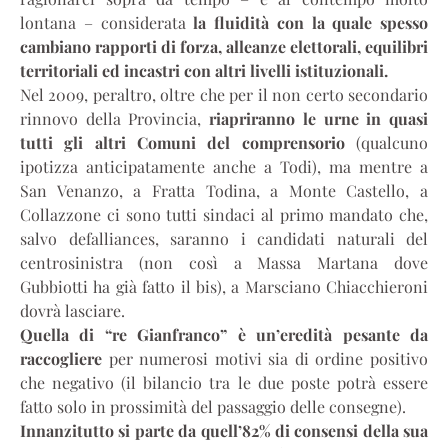
lontana – considerata
la fluidità con la quale spesso
cambiano rapporti di forza, alleanze elettorali, equilibri
territoriali ed incastri con altri livelli istituzionali.
Nel 2009, peraltro, oltre che per il non certo secondario
rinnovo della Provincia,
riapriranno le urne in quasi
tutti gli altri Comuni del comprensorio
(qualcuno
ipotizza anticipatamente anche a Todi), ma mentre a
San Venanzo, a Fratta Todina, a Monte Castello, a
Collazzone ci sono tutti sindaci al primo mandato che,
salvo defalliances, saranno i candidati naturali del
centrosinistra (non così a Massa Martana dove
Gubbiotti ha già fatto il bis), a Marsciano Chiacchieroni
dovrà lasciare.
Quella di “re Gianfranco” è un’eredità pesante da
raccogliere
per numerosi motivi sia di ordine positivo
che negativo (il bilancio tra le due poste potrà essere
fatto solo in prossimità del passaggio delle consegne).
Innanzitutto si parte da quell’82% di consensi della sua