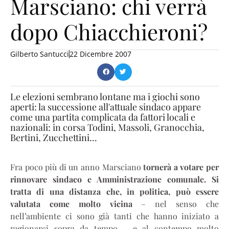
Marsciano: chi verrà
dopo Chiacchieroni?
Gilberto Santucci
22 Dicembre 2007
Le elezioni sembrano lontane ma i giochi sono
aperti: la successione all'attuale sindaco appare
come una partita complicata da fattori locali e
nazionali: in corsa Todini, Massoli, Granocchia,
Bertini, Zucchettini...
Fra poco più di un anno Marsciano
tornerà a votare per
rinnovare sindaco e Amministrazione comunale. Si
tratta di una distanza che, in politica, può essere
valutata come molto vicina
– nel senso che
nell’ambiente ci sono già tanti che hanno iniziato a
ragionarci sopra da tempo – e al contempo molto