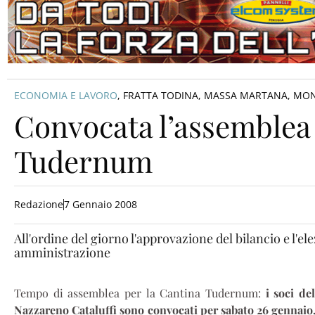
ECONOMIA E LAVORO
,
FRATTA TODINA
,
MASSA MARTANA
,
MON
Convocata l’assemblea 
Tudernum
Redazione
7 Gennaio 2008
All'ordine del giorno l'approvazione del bilancio e l'e
amministrazione
Tempo di assemblea per la Cantina Tudernum:
i soci de
Nazzareno Cataluffi sono convocati per sabato 26 gennaio, 