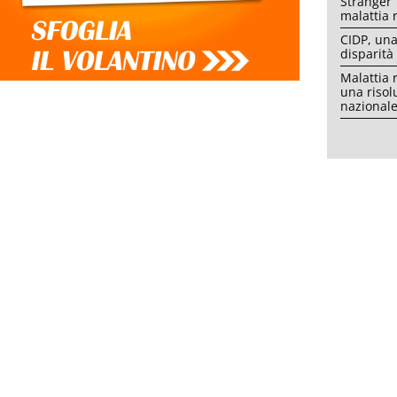
Stranger 
malattia 
CIDP, una
disparità
Malattia 
una risol
nazional