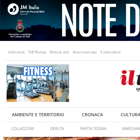
Interventi
Pdf Rivista
Notizie utili
Area riservata
Il mercatino
AMBIENTE E TERRITORIO
CRONACA
CULTUR
COLLAZZONE
DERUTA
FRATTA TODINA
MARSCIA