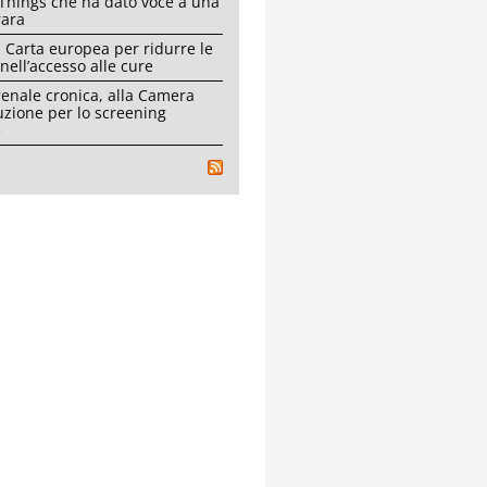
Things che ha dato voce a una
rara
 Carta europea per ridurre le
 nell’accesso alle cure
renale cronica, alla Camera
uzione per lo screening
e