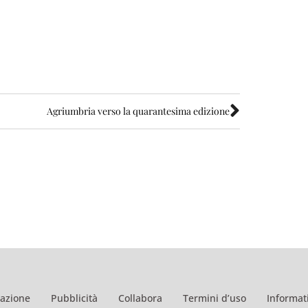
Agriumbria verso la quarantesima edizione
azione
Pubblicità
Collabora
Termini d’uso
Informati