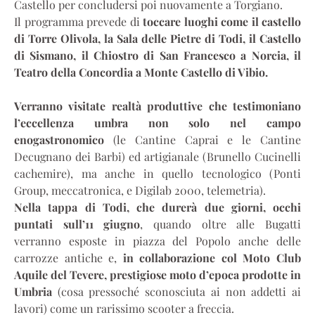
Castello per concludersi poi nuovamente a Torgiano.
Il programma prevede di
toccare luoghi come il castello
di Torre Olivola, la Sala delle Pietre di Todi, il Castello
di Sismano, il Chiostro di San Francesco a Norcia, il
Teatro della Concordia a Monte Castello di Vibio.
Verranno visitate realtà produttive che testimoniano
l’eccellenza umbra non solo nel campo
enogastronomico
(le Cantine Caprai e le Cantine
Decugnano dei Barbi) ed artigianale (Brunello Cucinelli
cachemire), ma anche in quello tecnologico (Ponti
Group, meccatronica, e Digilab 2000, telemetria).
Nella tappa di Todi, che durerà due giorni, occhi
puntati sull’11 giugno
, quando oltre alle Bugatti
verranno esposte in piazza del Popolo anche delle
carrozze antiche e,
in collaborazione col Moto Club
Aquile del Tevere, prestigiose moto d’epoca prodotte in
Umbria
(cosa pressoché sconosciuta ai non addetti ai
lavori) come un rarissimo scooter a freccia.