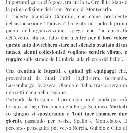
importanti gare dell’epoca, tra cui la 24 Ore di Le Mans e
la prima edizione del Gran Premio di Montecarlo.
Il tuderte Maurizio Giannini, che come presidente
dell’associazione “Todiviva”, ha avuto un ruolo di primo
piano nell’organizzazione, spiega che “la curiosità
dell’evento sta nel fatto che mentre
per il loro valore
queste auto dovrebbero stare nel silenzio ovattato di un
museo, alcuni collezionisti vogliono sentirle vibrare e
ruggire
sulle strade dell’Umbria, alla ricerca del bello”.
Una trentina le Bugatti, e quindi gli equipaggi
che,
provenienti da Stati Uniti, Inghilterra, Germania,
Lussemburgo, Svizzera, Olanda e Italia, trascorreranno
una settimana nella regione.
Partendo da Torgiano, il primo giorno di guida porterà
le auto sul lago Trasimeno e a Borgo Solomeo.
Martedì
10 giugno si sposteranno a Todi (per rimanere due
giorni)
, passando per Assisi, Spello e Montefalco. Il
percorso proseguirà poi verso Norcia, Gubbio e Città di