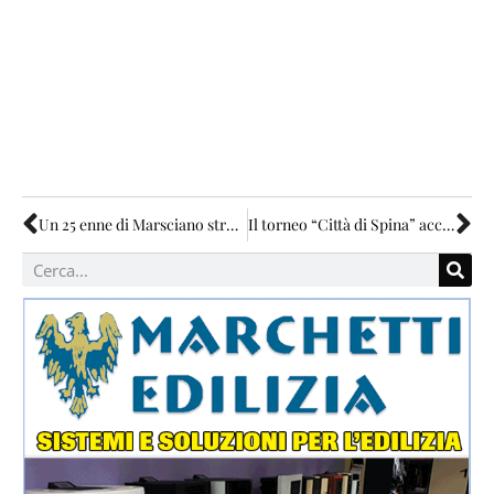
Un 25 enne di Marsciano stroncato in auto da un infarto
Il torneo “Città di Spina” accende i motori