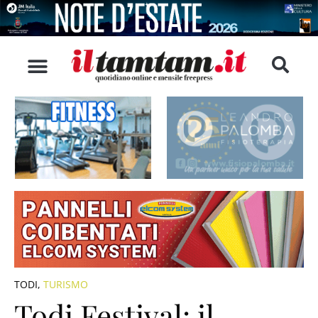
TODI
,
TURISMO
Todi Festival: il