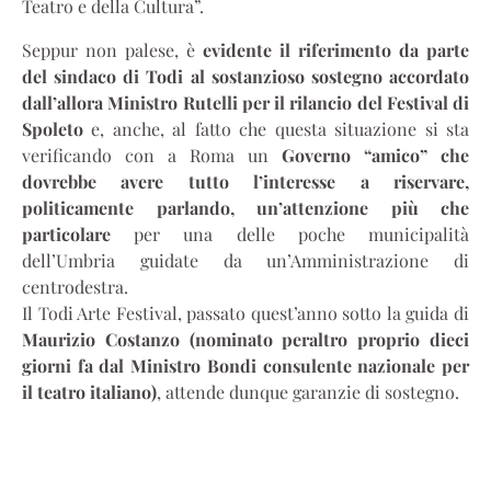
Teatro e della Cultura”.
Seppur non palese, è
evidente il riferimento da parte
del sindaco di Todi al sostanzioso sostegno accordato
dall’allora Ministro Rutelli per il rilancio del Festival di
Spoleto
e, anche, al fatto che questa situazione si sta
verificando con a Roma un
Governo “amico” che
dovrebbe avere tutto l’interesse a riservare,
politicamente parlando, un’attenzione più che
particolare
per una delle poche municipalità
dell’Umbria guidate da un’Amministrazione di
centrodestra.
Il Todi Arte Festival, passato quest’anno sotto la guida di
Maurizio Costanzo (nominato peraltro proprio dieci
giorni fa dal Ministro Bondi consulente nazionale per
il teatro italiano)
, attende dunque garanzie di sostegno.