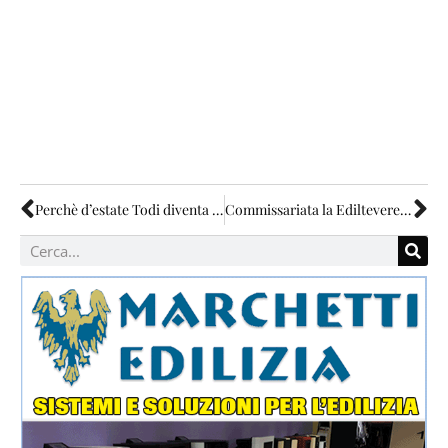
Perchè d’estate Todi diventa un inferno?
Commissariata la Ediltevere di Pantalla e altre tre aziende coinvolte in “appaltopoli”