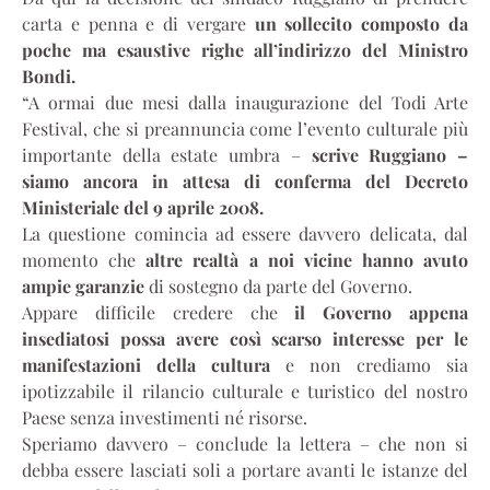
carta e penna e di vergare
un sollecito composto da
poche ma esaustive righe all’indirizzo del Ministro
Bondi.
“A ormai due mesi dalla inaugurazione del Todi Arte
Festival, che si preannuncia come l’evento culturale più
importante della estate umbra –
scrive Ruggiano –
siamo ancora in attesa di conferma del Decreto
Ministeriale del 9 aprile 2008.
La questione comincia ad essere davvero delicata, dal
momento che
altre realtà a noi vicine hanno avuto
ampie garanzie
di sostegno da parte del Governo.
Appare difficile credere che
il Governo appena
insediatosi possa avere così scarso interesse per le
manifestazioni della cultura
e non crediamo sia
ipotizzabile il rilancio culturale e turistico del nostro
Paese senza investimenti né risorse.
Speriamo davvero – conclude la lettera – che non si
debba essere lasciati soli a portare avanti le istanze del