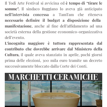
Il Todi Arte Festival si avvicina ed
è tempo di “tirare le
somme”.
Il sindaco Ruggiano lo aveva già anticipato
nell’intervista concessa
a TamTam che riteneva
necessario definire il budget a disposizione della
manifestazione,
anche al fine dell’affidamento ad una
società esterna della gestione economico-organizzativa
dell’evento.
L’incognita maggiore è tuttora rappresentata dal
contributo che dovrebbe arrivare dal Ministero della
Cultura,
il quale aveva stanziato in aprile, pochi giorni
prima delle elezioni, 300 mila euro tramite un decreto
successivamente bloccato dalla Corte dei Conti.