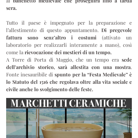
al
banchetto medievale che proseguirà fino a tarda
sera.
Tutto il paese è impegnato per la preparazione e
l’allestimento di questo appuntamento.
Di pregevole
fattura sono senz’altro i costumi
(attivato un
laboratorio per realizzarli interamente a mano), così
come la
rievocazione dei mestieri di un tempo.
A Torre di Porta di Maggio, che un tempo era
sede
dell’archivio storico, sarà allestita con una mostra
.
Fonte inesauribile di
spunto per la “Festa Medievale” è
lo Statuto del 1516 che regolava oltre alla vita sociale e
civile anche lo svolgimento delle feste.