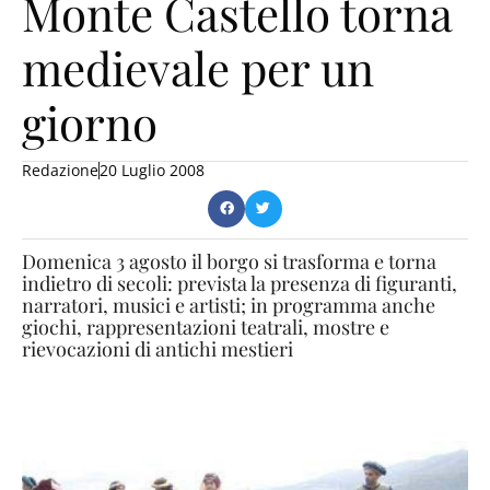
Monte Castello torna
medievale per un
giorno
Redazione
20 Luglio 2008
Domenica 3 agosto il borgo si trasforma e torna
indietro di secoli: prevista la presenza di figuranti,
narratori, musici e artisti; in programma anche
giochi, rappresentazioni teatrali, mostre e
rievocazioni di antichi mestieri