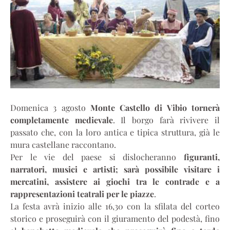
Domenica 3 agosto
Monte Castello di Vibio tornerà
completamente medievale
. Il borgo farà rivivere il
passato che, con la loro antica e tipica struttura, già le
mura castellane raccontano.
Per le vie del paese si dislocheranno
figuranti,
narratori, musici e artisti; sarà possibile visitare i
mercatini, assistere ai giochi tra le contrade e a
rappresentazioni teatrali per le piazze
.
La festa avrà inizio alle 16,30 con la sfilata del corteo
storico e proseguirà con il giuramento del podestà, fino