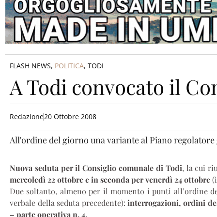
FLASH NEWS
,
POLITICA
,
TODI
A Todi convocato il Co
Redazione
20 Ottobre 2008
All'ordine del giorno una variante al Piano regolatore
Nuova seduta per il Consiglio comunale di Todi
, la cui r
mercoledì 22 ottobre e in seconda per venerdì 24 ottobre
(
Due soltanto, almeno per il momento i punti all’ordine de
verbale della seduta precedente):
interrogazioni, ordini de
– parte operativa n. 4.