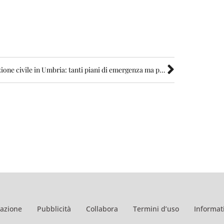
Protezione civile in Umbria: tanti piani di emergenza ma pochissime esercitazioni
azione
Pubblicità
Collabora
Termini d’uso
Informati