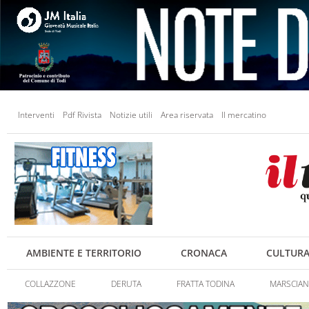
Interventi
Pdf Rivista
Notizie utili
Area riservata
Il mercatino
AMBIENTE E TERRITORIO
CRONACA
CULTUR
COLLAZZONE
DERUTA
FRATTA TODINA
MARSCIA