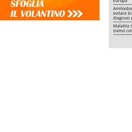
Europa
Amiloidos
evitare b
diagnosi
Malattia 
siamo con