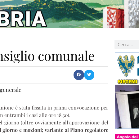
nsiglio comunale
 generale
iunione è stata fissata in prima convocazione per
in entrambi i casi alle ore 18,30).
l giorno (oltre ovviamente all’approvazione del
l giorno e mozioni; variante al Piano regolatore