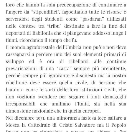
loro che hanno la sola preoccupazione di continuare a
fungere da “stipendifici”, fagocitando tutte le risorse e
servendosi degli studenti come “pasdaran” utilizzati
nelle contese tra “tribù” destinate a fare la fine dei
deportati di Babilonia che si piangevano addosso lungo i
fiumi, ricordando il tempo che fu.
Il mondo agroforestale dell’Umbria non può e non deve
rassegnarsi a perdere uno dei suoi elementi primari di
sviluppo ed è ora di ribellarsi alle continue
prevaricazioni di una “casta” sempre più prepotente,
perché sempre più ignorante e disonesta ma la nostra
ribellione deve essere quella civile, di persone che
hanno a cuore le sorti delle loro Istituzioni Civili, che
non vogliono svendere per seguire i tanti demagoghi
irresponsabili che umiliano l’Italia, sia nella sua
dimensione nazionale che in quella europea.
Nel dicembre 1931, una minoranza faziosa fece saltare a
Mosca la Cattedrale di Cristo Salvatore ma il Popolo
Russo non ha rinunciato a questa sua chiesa e l’ha