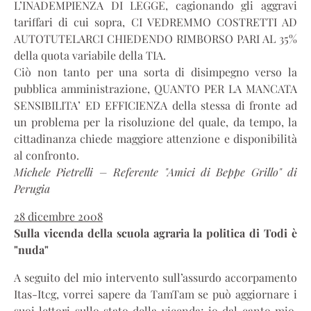
L’INADEMPIENZA DI LEGGE, cagionando gli aggravi
tariffari di cui sopra, CI VEDREMMO COSTRETTI AD
AUTOTUTELARCI CHIEDENDO RIMBORSO PARI AL 35%
della quota variabile della TIA.
Ciò non tanto per una sorta di disimpegno verso la
pubblica amministrazione, QUANTO PER LA MANCATA
SENSIBILITA’ ED EFFICIENZA della stessa di fronte ad
un problema per la risoluzione del quale, da tempo, la
cittadinanza chiede maggiore attenzione e disponibilità
al confronto.
Michele Pietrelli – Referente "Amici di Beppe Grillo" di
Perugia
28 dicembre 2008
Sulla vicenda della scuola agraria la politica di Todi è
"nuda"
A seguito del mio intervento sull’assurdo accorpamento
Itas-Itcg, vorrei sapere da TamTam se può aggiornare i
suoi lettori sullo stato della vicenda; io dal canto mio,