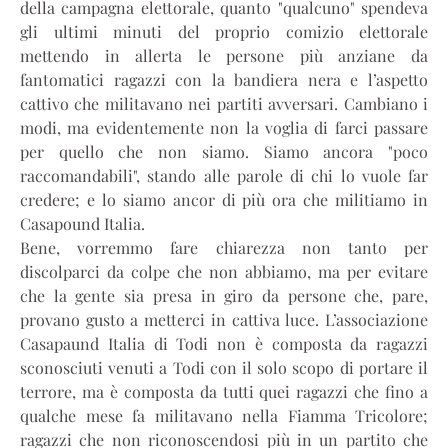
della campagna elettorale, quanto "qualcuno" spendeva
gli ultimi minuti del proprio comizio elettorale
mettendo in allerta le persone più anziane da
fantomatici ragazzi con la bandiera nera e l’aspetto
cattivo che militavano nei partiti avversari. Cambiano i
modi, ma evidentemente non la voglia di farci passare
per quello che non siamo. Siamo ancora "poco
raccomandabili", stando alle parole di chi lo vuole far
credere; e lo siamo ancor di più ora che militiamo in
Casapound Italia.
Bene, vorremmo fare chiarezza non tanto per
discolparci da colpe che non abbiamo, ma per evitare
che la gente sia presa in giro da persone che, pare,
provano gusto a metterci in cattiva luce. L’associazione
Casapaund Italia di Todi non è composta da ragazzi
sconosciuti venuti a Todi con il solo scopo di portare il
terrore, ma è composta da tutti quei ragazzi che fino a
qualche mese fa militavano nella Fiamma Tricolore;
ragazzi che non riconoscendosi più in un partito che