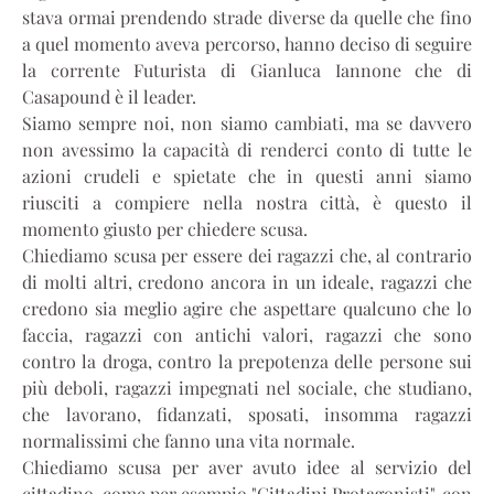
stava ormai prendendo strade diverse da quelle che fino
a quel momento aveva percorso, hanno deciso di seguire
la corrente Futurista di Gianluca Iannone che di
Casapound è il leader.
Siamo sempre noi, non siamo cambiati, ma se davvero
non avessimo la capacità di renderci conto di tutte le
azioni crudeli e spietate che in questi anni siamo
riusciti a compiere nella nostra città, è questo il
momento giusto per chiedere scusa.
Chiediamo scusa per essere dei ragazzi che, al contrario
di molti altri, credono ancora in un ideale, ragazzi che
credono sia meglio agire che aspettare qualcuno che lo
faccia, ragazzi con antichi valori, ragazzi che sono
contro la droga, contro la prepotenza delle persone sui
più deboli, ragazzi impegnati nel sociale, che studiano,
che lavorano, fidanzati, sposati, insomma ragazzi
normalissimi che fanno una vita normale.
Chiediamo scusa per aver avuto idee al servizio del
cittadino, come per esempio "Cittadini Protagonisti", con