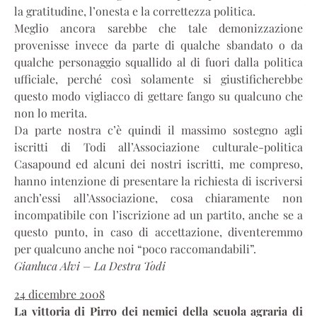
la gratitudine, l’onesta e la correttezza politica.
Meglio ancora sarebbe che tale demonizzazione
provenisse invece da parte di qualche sbandato o da
qualche personaggio squallido al di fuori dalla politica
ufficiale, perché così solamente si giustificherebbe
questo modo vigliacco di gettare fango su qualcuno che
non lo merita.
Da parte nostra c’è quindi il massimo sostegno agli
iscritti di Todi all’Associazione culturale-politica
Casapound ed alcuni dei nostri iscritti, me compreso,
hanno intenzione di presentare la richiesta di iscriversi
anch’essi all’Associazione, cosa chiaramente non
incompatibile con l’iscrizione ad un partito, anche se a
questo punto, in caso di accettazione, diventeremmo
per qualcuno anche noi “poco raccomandabili”.
Gianluca Alvi – La Destra Todi
24 dicembre 2008
La vittoria di Pirro dei nemici della scuola agraria di