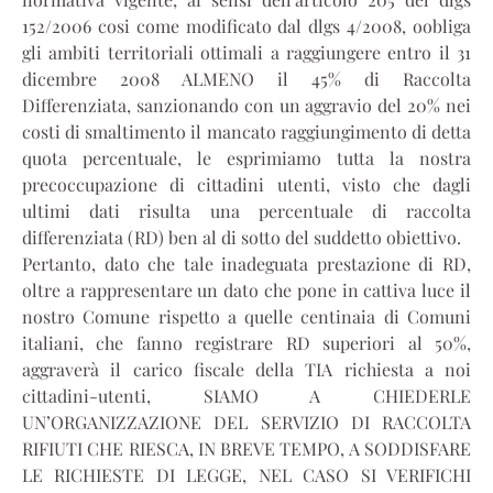
152/2006 cosi come modificato dal dlgs 4/2008, oobliga
gli ambiti territoriali ottimali a raggiungere entro il 31
dicembre 2008 ALMENO il 45% di Raccolta
Differenziata, sanzionando con un aggravio del 20% nei
costi di smaltimento il mancato raggiungimento di detta
quota percentuale, le esprimiamo tutta la nostra
precoccupazione di cittadini utenti, visto che dagli
ultimi dati risulta una percentuale di raccolta
differenziata (RD) ben al di sotto del suddetto obiettivo.
Pertanto, dato che tale inadeguata prestazione di RD,
oltre a rappresentare un dato che pone in cattiva luce il
nostro Comune rispetto a quelle centinaia di Comuni
italiani, che fanno registrare RD superiori al 50%,
aggraverà il carico fiscale della TIA richiesta a noi
cittadini-utenti, SIAMO A CHIEDERLE
UN’ORGANIZZAZIONE DEL SERVIZIO DI RACCOLTA
RIFIUTI CHE RIESCA, IN BREVE TEMPO, A SODDISFARE
LE RICHIESTE DI LEGGE, NEL CASO SI VERIFICHI