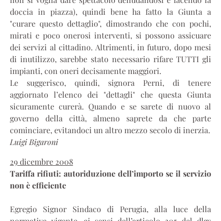
doccia in piazza), quindi bene ha fatto la Giunta a
"curare questo dettaglio", dimostrando che con pochi,
mirati e poco onerosi interventi, si possono assicuare
dei servizi al cittadino. Altrimenti, in futuro, dopo mesi
di inutilizzo, sarebbe stato necessario rifare TUTTI gli
impianti, con oneri decisamente maggiori.
Le suggerisco, quindi, signora Perni, di tenere
aggiornato l’elenco dei "dettagli" che questa Giunta
sicuramente curerà. Quando e se sarete di nuovo al
governo della città, almeno saprete da che parte
cominciare, evitandoci un altro mezzo secolo di inerzia.
Luigi Bigaroni
29 dicembre 2008
Tariffa rifiuti: autoriduzione dell’importo se il servizio
non è efficiente
Egregio Signor Sindaco di Perugia, alla luce della
normativa vigente, ai sensi dell’articolo 205 del dlgs