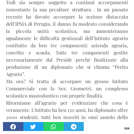
Todi sia sempre soggetto a continui accorpamenti
nonostante la sua peculiare struttura . In un passato
recente ha dovuto accorpare la sezione distaccata
dell’IPSIA di Perugia, il danno fu modesto considerando
la piccola unità scolastica, ma aumenteranno
ugualmente le difficoltà gestionali dell’Istituto agrario
costituito da ben tre componenti: azienda agraria,
convitto e scuola. Tutte tre componenti gestite
necessariamente dal Preside perché finalizzate alla
produzione di un diplomato che si chiama “Perito
Agrario”.
Ma ora? Si tratta di accorpare un grosso Istituto
Commerciale con la Sez. Geometri, un complesso
scolastico mastodontico con proprie finalità.
Ritorniamo all’agrario per evidenziare che cosa è
veramente. L’Istituto ha ben 150 anni, ha diplomato oltre
2000 studenti, tutti ben inseriti in ogni angolo dello
scibile umano. E il Convitto con i suoi 90 studenti
(alcuni esclusi per mancanza di spazio) non ha forse una