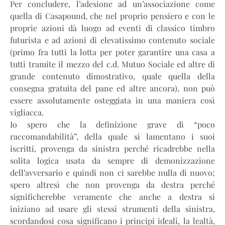
Per concludere, l’adesione ad un’associazione come
quella di Casapound, che nel proprio pensiero e con le
proprie azioni dà luogo ad eventi di classico timbro
futurista e ad azioni di elevatissimo contenuto sociale
(primo fra tutti la lotta per poter garantire una casa a
tutti tramite il mezzo del c.d. Mutuo Sociale ed altre di
grande contenuto dimostrativo, quale quella della
consegna gratuita del pane ed altre ancora), non può
essere assolutamente osteggiata in una maniera così
vigliacca.
Io spero che la definizione grave di “poco
raccomandabilità”, della quale si lamentano i suoi
iscritti, provenga da sinistra perché ricadrebbe nella
solita logica usata da sempre di demonizzazione
dell’avversario e quindi non ci sarebbe nulla di nuovo;
spero altresì che non provenga da destra perché
significherebbe veramente che anche a destra si
iniziano ad usare gli stessi strumenti della sinistra,
scordandosi cosa significano i principi ideali, la lealtà,