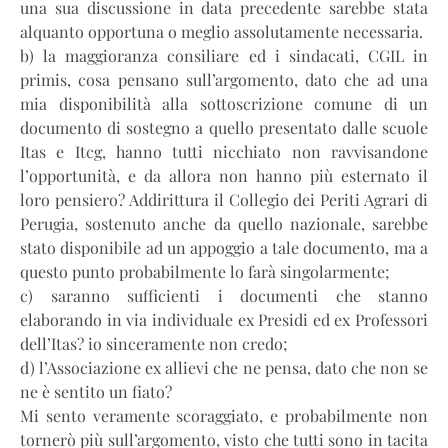
una sua discussione in data precedente sarebbe stata
alquanto opportuna o meglio assolutamente necessaria.
b) la maggioranza consiliare ed i sindacati, CGIL in
primis, cosa pensano sull’argomento, dato che ad una
mia disponibilità alla sottoscrizione comune di un
documento di sostegno a quello presentato dalle scuole
Itas e Itcg, hanno tutti nicchiato non ravvisandone
l’opportunità, e da allora non hanno più esternato il
loro pensiero? Addirittura il Collegio dei Periti Agrari di
Perugia, sostenuto anche da quello nazionale, sarebbe
stato disponibile ad un appoggio a tale documento, ma a
questo punto probabilmente lo farà singolarmente;
c) saranno sufficienti i documenti che stanno
elaborando in via individuale ex Presidi ed ex Professori
dell’Itas? io sinceramente non credo;
d) l’Associazione ex allievi che ne pensa, dato che non se
ne è sentito un fiato?
Mi sento veramente scoraggiato, e probabilmente non
tornerò più sull’argomento, visto che tutti sono in tacita