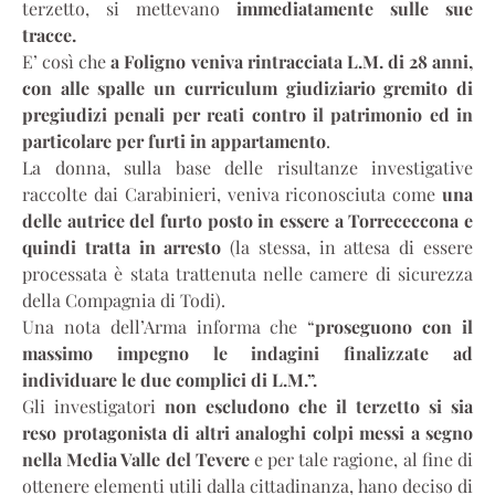
terzetto, si mettevano
immediatamente sulle sue
tracce.
E’ così che
a Foligno veniva rintracciata L.M. di 28 anni,
con alle spalle un curriculum giudiziario gremito di
pregiudizi penali per reati contro il patrimonio ed in
particolare per furti in appartamento
.
La donna, sulla base delle risultanze investigative
raccolte dai Carabinieri, veniva riconosciuta come
una
delle autrice del furto posto in essere a Torrececcona e
quindi tratta in arresto
(la stessa, in attesa di essere
processata è stata trattenuta nelle camere di sicurezza
della Compagnia di Todi).
Una nota dell’Arma informa che “
proseguono con il
massimo impegno le indagini finalizzate ad
individuare le due complici di L.M.”.
Gli investigatori
non escludono che il terzetto si sia
reso protagonista di altri analoghi colpi messi a segno
nella Media Valle del Tevere
e per tale ragione, al fine di
ottenere elementi utili dalla cittadinanza, hano deciso di