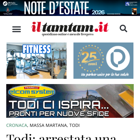
CRONACA
,
MASSA MARTANA
,
TODI
Todi: arrestata una