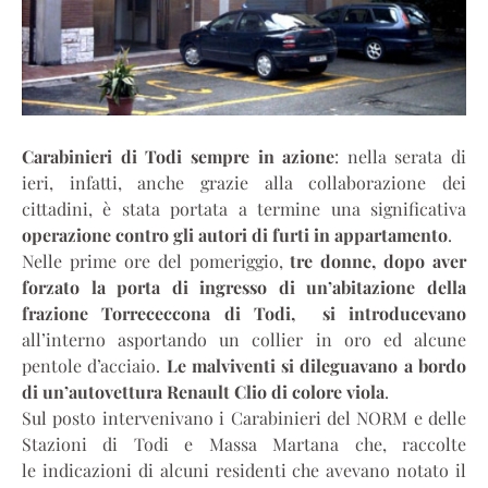
Carabinieri di Todi sempre in azione
: nella serata di
ieri, infatti, anche grazie alla collaborazione dei
cittadini, è stata portata a termine una significativa
operazione contro gli autori di furti in appartamento
.
Nelle prime ore del pomeriggio,
tre donne, dopo aver
forzato la porta di ingresso di un’abitazione della
frazione Torrececcona di Todi, si introducevano
all’interno asportando un collier in oro ed alcune
pentole d’acciaio.
Le malviventi si dileguavano a bordo
di un’autovettura Renault Clio di colore viola
.
Sul posto intervenivano i Carabinieri del NORM e delle
Stazioni di Todi e Massa Martana che, raccolte
le indicazioni di alcuni residenti che avevano notato il