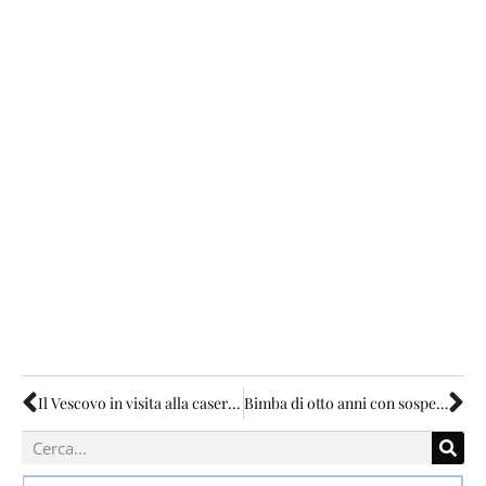
Il Vescovo in visita alla caserma dei carabinieri
Bimba di otto anni con sospetta meningite nell’eugubino-gualdese