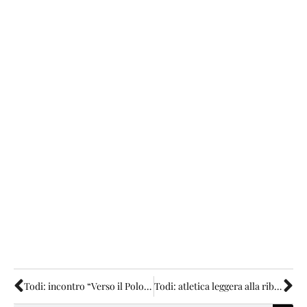
Todi: incontro “Verso il Polo museale delle Lucrezie”
Todi: atletica leggera alla ribalta regionale