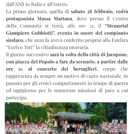
dall’ANB in Italia e all’estero.
La prima giornata, quella di
sabato 28 febbraio, vedrà
protagonista Massa Martana
, dove presso il Centro
della Comunità si terrà, alle ore 21, il
“Memorial
Giampiero Gubbiotti”, evento in onore del compianto
sindaco,
che anni fa aveva conferito proprio alla Fanfara
“Enrico Toti” la cittadinanza onoraria.
Il giorno successivo
sarà la volta della città di Jacopone,
con piazza del Popolo a fare da scenario, a partire dalle
ore 11, al concerto dei bersaglieri
, corpo che
rappresenta da sempre un motivo di vanto nazionale, in
passato per gli eroici comportamenti in tempo di guerra
ed oggigiorno per le numerose missioni di pace a cui
partecipa.