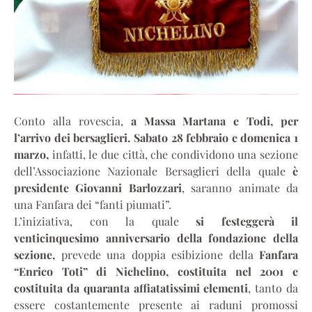
Conto alla rovescia,
a Massa Martana e Todi, per
l’arrivo dei bersaglieri. Sabato 28 febbraio e domenica 1
marzo,
infatti, le due città, che condividono una sezione
dell’Associazione Nazionale Bersaglieri della quale
è
presidente Giovanni Barlozzari
, saranno animate da
una Fanfara dei “fanti piumati”.
L’iniziativa, con la quale
si festeggerà il
venticinquesimo anniversario della fondazione della
sezione,
prevede una doppia esibizione della
Fanfara
“Enrico Toti” di Nichelino, costituita nel 2001 e
costituita da quaranta affiatatissimi elementi
, tanto da
essere costantemente presente ai raduni promossi