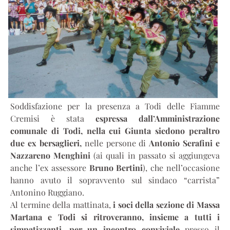
Soddisfazione per la presenza a Todi delle Fiamme
Cremisi è stata
espressa dall’Amministrazione
comunale di Todi, nella cui Giunta siedono peraltro
due ex bersaglieri,
nelle persone di
Antonio Serafini e
Nazzareno Menghini
(ai quali in passato si aggiungeva
anche l’ex assessore
Bruno Bertini
), che nell’occasione
hanno avuto il sopravvento sul sindaco “carrista”
Antonino Ruggiano.
Al termine della mattinata,
i soci della sezione di Massa
Martana e Todi si ritroveranno, insieme a tutti i
simpatizzanti, per un incontro conviviale
presso il