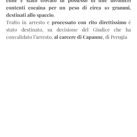
enne è stato trovato in possesso di due involucri
contenti cocaina per un peso di circa 10 grammi,
destinati allo spaccio
.
Tratto in arresto e
processato con rito direttissimo
è
stato destinato, su decisione del Giudice che ha
convalidato l’arresto,
al carcere di Capanne
, di Perugia