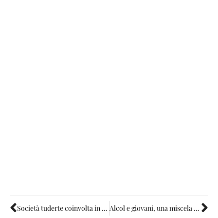
Società tuderte coinvolta in furto di maiali
Alcol e giovani, una miscela esplosiva