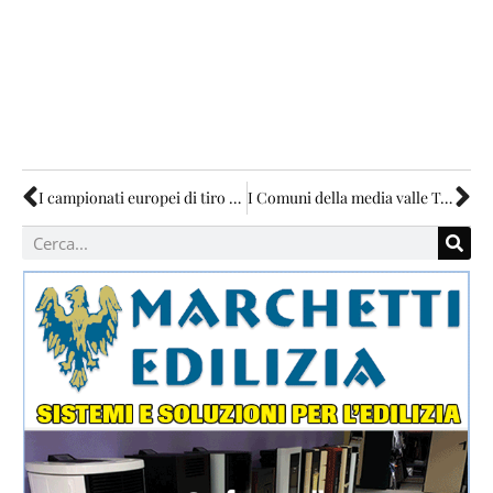
I campionati europei di tiro di campagna hanno scelto l’Umbria
I Comuni della media valle Tevere hanno “bucato” i voucher per gli asili nido