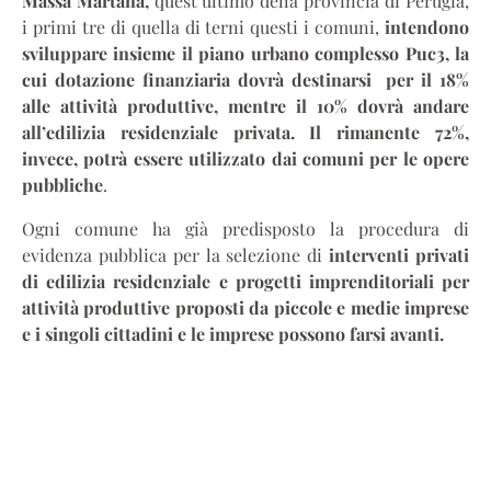
Massa Martana,
quest’ultimo della provincia di Perugia,
i primi tre di quella di terni questi i comuni,
intendono
sviluppare insieme il piano urbano complesso Puc3, la
cui dotazione finanziaria dovrà destinarsi per il 18%
alle attività produttive, mentre il 10% dovrà andare
all’edilizia residenziale privata. Il rimanente 72%,
invece, potrà essere utilizzato dai comuni per le opere
pubbliche
.
Ogni comune ha già predisposto la procedura di
evidenza pubblica per la selezione di
interventi privati
di edilizia residenziale e progetti imprenditoriali per
attività produttive proposti da piccole e medie imprese
e i singoli cittadini e le imprese possono farsi avanti.