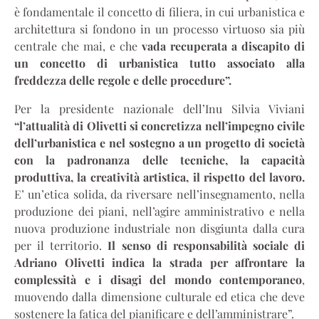
è fondamentale il concetto di filiera, in cui urbanistica e
architettura si fondono in un processo virtuoso sia più
centrale che mai, e che
vada recuperata a discapito di
un concetto di urbanistica tutto associato alla
freddezza delle regole e delle procedure”.
Per la presidente nazionale dell’Inu Silvia Viviani
“l’attualità di Olivetti si concretizza nell’impegno civile
dell’urbanistica e nel sostegno a un progetto di società
con la padronanza delle tecniche, la capacità
produttiva, la creatività artistica, il rispetto del lavoro.
E’ un’etica solida, da riversare nell’insegnamento, nella
produzione dei piani, nell’agire amministrativo e nella
nuova produzione industriale non disgiunta dalla cura
per il territorio.
Il senso di responsabilità sociale di
Adriano Olivetti indica la strada per affrontare la
complessità e i disagi del mondo contemporaneo
,
muovendo dalla dimensione culturale ed etica che deve
sostenere la fatica del pianificare e dell’amministrare”.