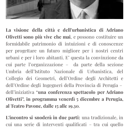
La visione della città e dell’urbanistica di Adriano
Olivetti sono più vive che mai
, e possono costituire un
formidabile patrimonio di intuizioni e di conoscenze
per progettare un futuro migliore per i nostri centri
urbani e per i loro abitanti. E’ questa la convinzione da
cui parte l’organizzazione – da parte della sezione
Umbria dell’Istituto Nazionale di Urbanistica, del
Collegio dei Geometri, dell’Ordine degli Architetti e
dell’Ordine degli Ingegneri della Provincia di Perugia –
dell’iniziativa “
una conferenza spettacolo per Adriano
Olivetti”, in programma venerdì 5 dicembre a Perugia,
al Teatro Pavone, dalle 15 alle 19.30
.
L’incontro si snoderà in due parti:
una tradizionale, in
cui una serie di interventi qualificati – tra cui quello