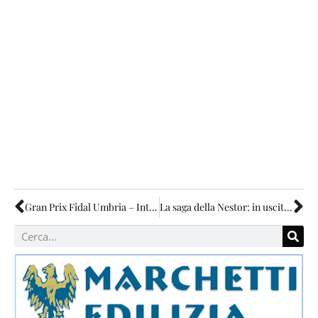
Gran Prix Fidal Umbria – Intersport di podismo
La saga della Nestor: in uscita il terzo libro