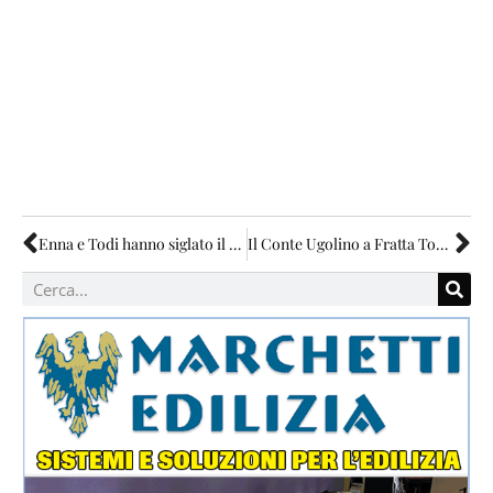
Enna e Todi hanno siglato il patto di gemellaggio
Il Conte Ugolino a Fratta Todina il 3 agosto