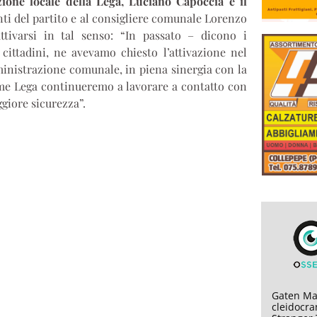
zione locale della Lega, Luciano Capoccia e il
tanti del partito e al consigliere comunale Lorenzo
ttivarsi in tal senso: “In passato – dicono i
 cittadini, ne avevamo chiesto l’attivazione nel
inistrazione comunale, in piena sinergia con la
Come Lega continueremo a lavorare a contatto con
ggiore sicurezza”.
Gaten Mat
cleidocran