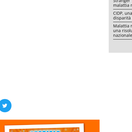
Stranger 
malattia 
CIDP, una
disparità
Malattia 
una risol
nazional