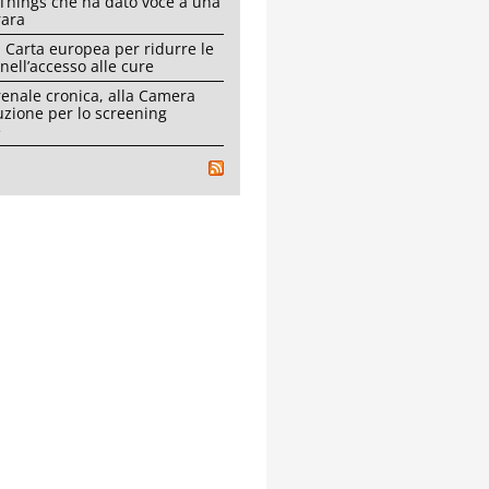
Things che ha dato voce a una
rara
 Carta europea per ridurre le
 nell’accesso alle cure
renale cronica, alla Camera
uzione per lo screening
e