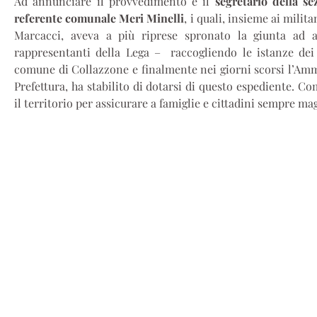
Ad annunciare il provvedimento è il
segretario della se
referente comunale Meri Minelli
, i quali, insieme ai mili
Marcacci, aveva a più riprese spronato la giunta ad a
rappresentanti della Lega –
raccogliendo le istanze dei
comune di Collazzone e finalmente nei giorni scorsi l’Amm
Prefettura, ha stabilito di dotarsi di questo espediente. 
il territorio per assicurare a famiglie e cittadini sempre ma