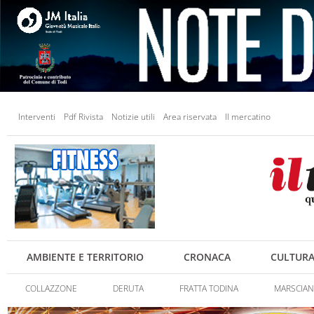
Interventi
Pdf Rivista
Notizie utili
Area riservata
Il mercatino
AMBIENTE E TERRITORIO
CRONACA
CULTUR
COLLAZZONE
DERUTA
FRATTA TODINA
MARSCIA