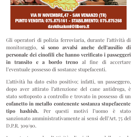
Gli operatori di polizia ferroviaria, durante l’attività di
monitoraggio,
si sono avvalsi anche dell’ausilio di
personale dei cinofili che hanno verificato i passeggeri
in transito e a bordo treno
al fine di accertare
l’eventuale possesso di sostanze stupefacenti.
L’attività ha dato esito positivo; infatti, un passeggero,
dopo aver attirato l’attenzione del cane antidroga, è
stato sottoposto a controllo e trovato in possesso di un
cofanetto in metallo contenente sostanza stupefacente
tipo hashish.
Per questi motivi l’uomo è stato
sanzionato amministrativamente ai sensi dell’Art. 75 del
D.P.R. 309/90.