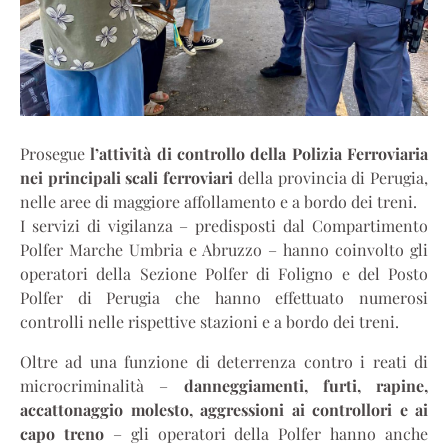
Prosegue
l’attività di controllo della Polizia Ferroviaria
nei principali scali ferroviari
della provincia di Perugia,
nelle aree di maggiore affollamento e a bordo dei treni.
I servizi di vigilanza – predisposti dal Compartimento
Polfer Marche Umbria e Abruzzo – hanno coinvolto gli
operatori della Sezione Polfer di Foligno e del Posto
Polfer di Perugia che hanno effettuato numerosi
controlli nelle rispettive stazioni e a bordo dei treni.
Oltre ad una funzione di deterrenza contro i reati di
microcriminalità –
danneggiamenti, furti, rapine,
accattonaggio molesto, aggressioni ai controllori e ai
capo treno
– gli operatori della Polfer hanno anche