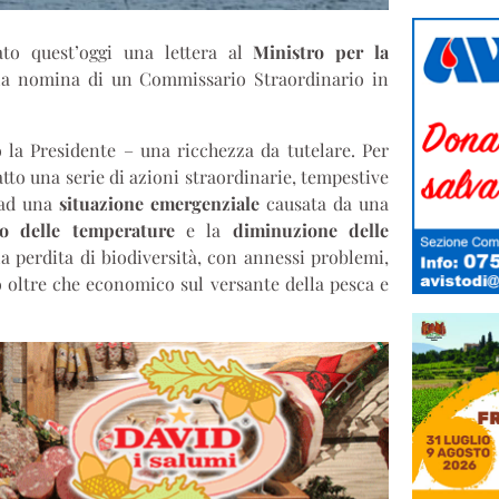
to quest’oggi una lettera al
Ministro per la
e la nomina di un Commissario Straordinario in
 la Presidente – una ricchezza da tutelare. Per
to una serie di azioni straordinarie, tempestive
 ad una
situazione emergenziale
causata da una
to delle temperature
e la
diminuzione delle
 perdita di biodiversità, con annessi problemi,
io oltre che economico sul versante della pesca e