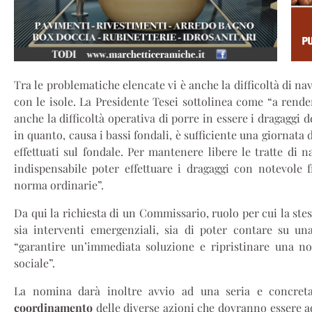
Tra le problematiche elencate vi è anche la difficoltà di n
con le isole. La Presidente Tesei sottolinea come “a rende
anche la difficoltà operativa di porre in essere i dragaggi d
in quanto, causa i bassi fondali, è sufficiente una giornata
effettuati sul fondale. Per mantenere libere le tratte di 
indispensabile poter effettuare i dragaggi con notevole 
norma ordinarie”.
Da qui la richiesta di un Commissario, ruolo per cui la ste
sia interventi emergenziali, sia di poter contare su un
“garantire un’immediata soluzione e ripristinare una no
sociale”.
La nomina darà inoltre avvio ad una seria e concret
coordinamento
delle diverse azioni che dovranno essere ad