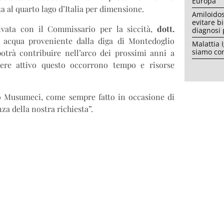
Europa
a al quarto lago d’Italia per dimensione.
Amiloidos
evitare b
tivata con il Commissario per la siccità,
dott.
diagnosi
 acqua proveniente dalla diga di Montedoglio
Malattia 
siamo con
potrà contribuire nell’arco dei prossimi anni a
dere attivo questo occorrono tempo e risorse
ro Musumeci, come sempre fatto in occasione di
a della nostra richiesta”.