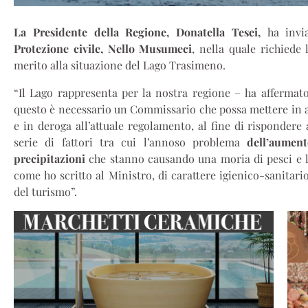
La Presidente della Regione, Donatella Tesei,
ha invia
Protezione civile, Nello Musumeci
, nella quale richied
merito alla situazione del Lago Trasimeno.
“Il Lago rappresenta per la nostra regione – ha affermato
questo è necessario un Commissario che possa mettere in at
e in deroga all’attuale regolamento, al fine di rispondere
serie di fattori tra cui l’annoso problema
dell’aumen
precipitazioni
che stanno causando una moria di pesci e la
come ho scritto al Ministro, di carattere igienico-sanitar
del turismo”.