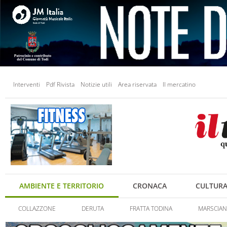
Interventi
Pdf Rivista
Notizie utili
Area riservata
Il mercatino
AMBIENTE E TERRITORIO
CRONACA
CULTUR
COLLAZZONE
DERUTA
FRATTA TODINA
MARSCIA