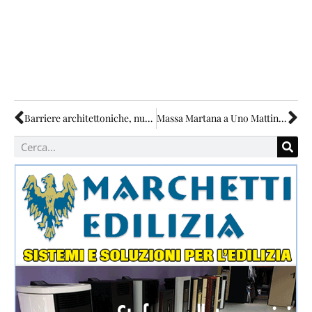
Barriere architettoniche, nuovo bando da 115mila euro
Massa Martana a Uno Mattina con “Ragazzi Fuori”