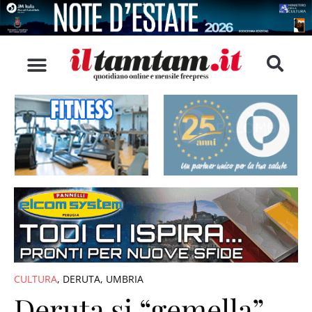
CULTURA
,
DERUTA
,
UMBRIA
Deruta si “gemella”