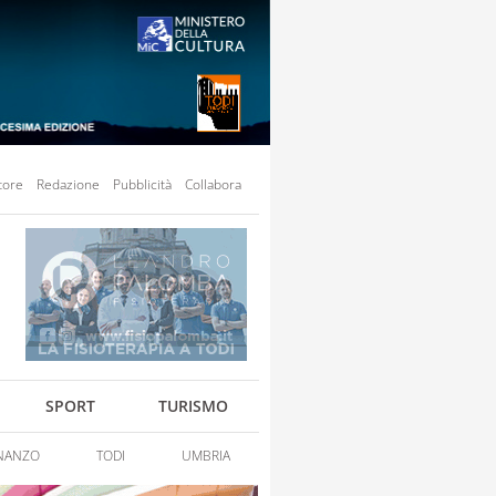
tore
Redazione
Pubblicità
Collabora
SPORT
TURISMO
NANZO
TODI
UMBRIA