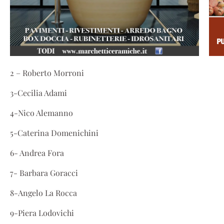
2 – Roberto Morroni
3-Cecilia Adami
4-Nico Alemanno
5-Caterina Domenichini
6- Andrea Fora
7- Barbara Goracci
8-Angelo La Rocca
9-Piera Lodovichi