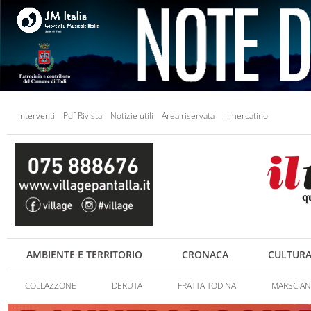
Interventi
Pdf Rivista
Notizie utili
Area riservata
Il mercatino
AMBIENTE E TERRITORIO
CRONACA
CULTUR
COLLAZZONE
DERUTA
FRATTA TODINA
MARSCIA