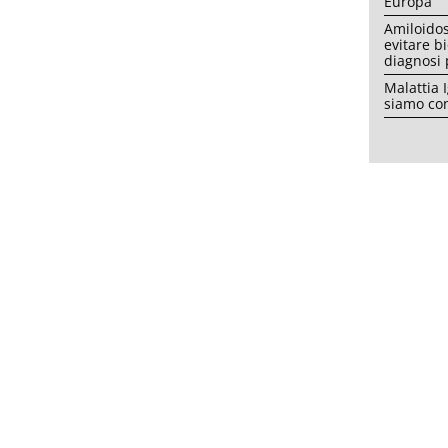
Europa
Amiloidos
evitare b
diagnosi
Malattia 
siamo con