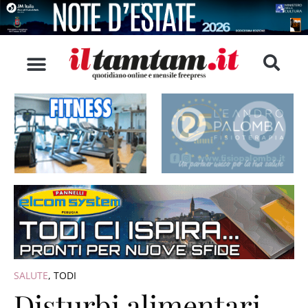
SALUTE
,
TODI
Disturbi alimentari,