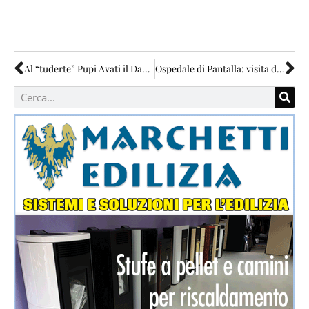
Al “tuderte” Pupi Avati il David alla carriera
Ospedale di Pantalla: visita della Proietti a maggio