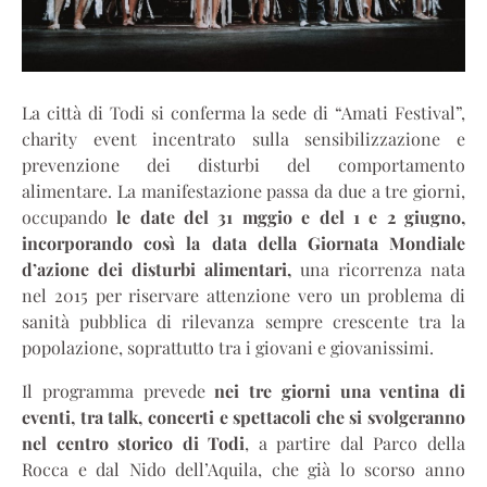
La città di Todi si conferma la sede di “Amati Festival”,
charity event incentrato sulla sensibilizzazione e
prevenzione dei disturbi del comportamento
alimentare. La manifestazione passa da due a tre giorni,
occupando
le date del 31 mggio e del 1 e 2 giugno,
incorporando così la data della Giornata Mondiale
d’azione dei disturbi alimentari,
una ricorrenza nata
nel 2015 per riservare attenzione vero un problema di
sanità pubblica di rilevanza sempre crescente tra la
popolazione, soprattutto tra i giovani e giovanissimi.
Il programma prevede
nei tre giorni una ventina di
eventi, tra talk, concerti e spettacoli che si svolgeranno
nel centro storico di Todi
, a partire dal Parco della
Rocca e dal Nido dell’Aquila, che già lo scorso anno