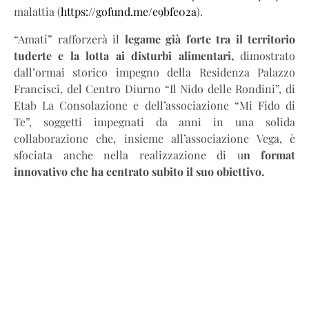
malattia (
https://gofund.me/e9bfe02a
).
“Amati” rafforzerà il
legame già forte tra il territorio
tuderte e la lotta ai disturbi alimentari,
dimostrato
dall’ormai storico impegno della Residenza Palazzo
Francisci, del Centro Diurno “Il Nido delle Rondini”, di
Etab La Consolazione e dell’associazione “Mi Fido di
Te”, soggetti impegnati da anni in una solida
collaborazione che, insieme all’associazione Vega, è
sfociata anche nella realizzazione di u
n format
innovativo che ha centrato subito il suo obiettivo.