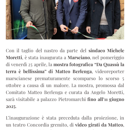
Con il taglio del nastro da parte del
sindaco Michele
Moretti
, è stata inaugurata a
Marsciano
, nel pomeriggio
di venerdì 25 aprile, la
mostra fotografica “Da Quassù la
terra è bellissima” di Matteo Berlenga
, videoreporter
marscianese prematuramente scomparso lo scorso 5
ottobre a causa di un malore. La mostra, promossa dal
Comitato Matteo Berlenga e curata da Angelo Moretti,
sarà visitabile a palazzo Pietromarchi
fino all’11 giugno
2025
.
L’inaugurazione è stata preceduta dalla proiezione, in
un teatro Concordia gremito, di
video girati da Matteo
,