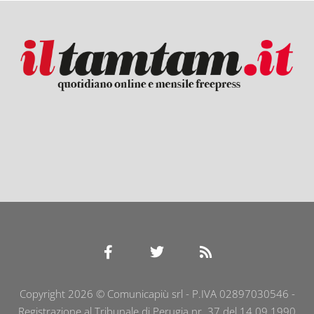
Copyright 2026 © Comunicapiù srl - P.IVA 02897030546 -
Registrazione al Tribunale di Perugia nr. 37 del 14.09.1990