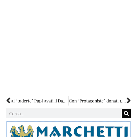
Al “tuderte” Pupi Avati il David alla carriera
Con “Protagoniste” donati 1.900 euro ai centri antiviolenza