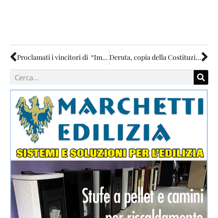
Proclamati i vincitori di “Immagina Todifiorita”
Deruta, copia della Costituzione a tutti i neo 18enni