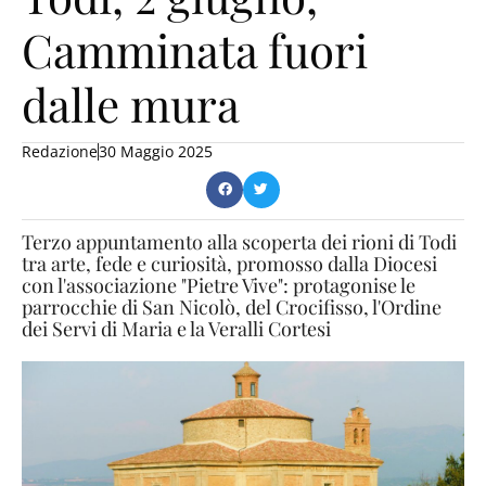
Camminata fuori
dalle mura
Redazione
30 Maggio 2025
Terzo appuntamento alla scoperta dei rioni di Todi
tra arte, fede e curiosità, promosso dalla Diocesi
con l'associazione "Pietre Vive": protagonise le
parrocchie di San Nicolò, del Crocifisso, l'Ordine
dei Servi di Maria e la Veralli Cortesi