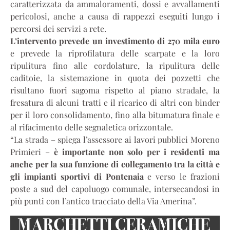
caratterizzata da ammaloramenti, dossi e avvallamenti
pericolosi, anche a causa di rappezzi eseguiti lungo i
percorsi dei servizi a rete.
L’intervento prevede un investimento di 270 mila euro
e prevede la riprofilatura delle scarpate e la loro
ripulitura fino alle cordolature, la ripulitura delle
caditoie, la sistemazione in quota dei pozzetti che
risultano fuori sagoma rispetto al piano stradale, la
fresatura di alcuni tratti e il ricarico di altri con binder
per il loro consolidamento, fino alla bitumatura finale e
al rifacimento delle segnaletica orizzontale.
“La strada – spiega l’assessore ai lavori pubblici Moreno
Primieri –
è importante non solo per i residenti ma
anche per la sua funzione di collegamento tra la città e
gli impianti sportivi di Pontenaia
e verso le frazioni
poste a sud del capoluogo comunale, intersecandosi in
più punti con l’antico tracciato della Via Amerina”.