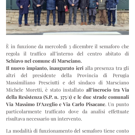
È in funzione da mercoledì 3 dicembre il semaforo che
regola il traffico all’interno del centro abitato di
Schiavo nel comune di Marsciano.
Il nuovo impianto, inaugurato ieri
alla presenza tra gli
altri del presidente della Provincia di Perugia
Massimiliano Presciutti e del sindaco di Marsciano
Michele Moretti, è stato installato
all’incrocio tra Via
della Resistenza (S.P. n. 375/1) e le due strade comunali
Via Massimo D’Azeglio e Via Carlo Pisacane
. Un punto
particolarmente trafficato dove da analisi effettuate
risultava necessario un intervento.
La modalità di funzionamento del semaforo tiene conto