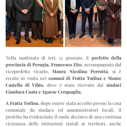
Nella mattinata di ieri, 12 gennaio, il
prefetto della
provincia di Perugia, Francesco Zito
, accompagnato dal
viceprefetto vicario,
Maura Nicolina Perrotta
, si è
recato in visita nei
comuni di Fratta Todina e Monte
Castello di Vibio,
dove è stato ricevuto dai
sindaci
Gianluca Coata e Agnese Cerquaglia.
A Fratta Todina
, dopo essere stata accolto presso la casa
comunale da sindaco ed amministratori locali, il
prefetto ha evidenziato il ruolo decisivo di una continua
vicinanza delle istituzioni statali ai territori, anche