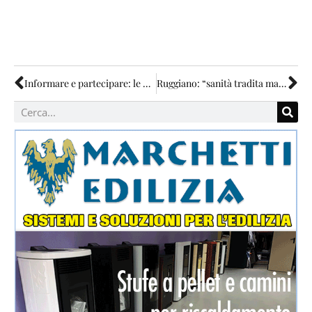
Informare e partecipare: le priorità dell’Osservatorio dell’Ospedale MVT
Ruggiano: “sanità tradita ma bene il distretto”