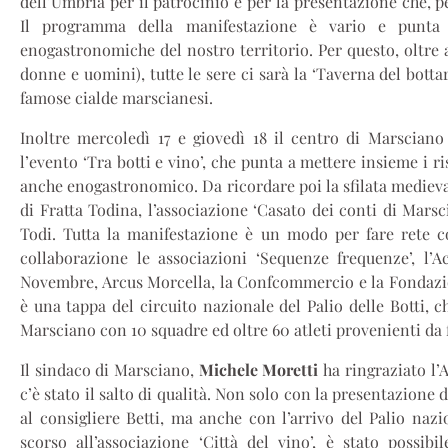
dell’Umbria per il patrocinio e per la presentazione che, pe
Il programma della manifestazione è vario e punta a
enogastronomiche del nostro territorio. Per questo, oltre al
donne e uomini), tutte le sere ci sarà la ‘Taverna del bottar
famose cialde marscianesi.
Inoltre mercoledì 17 e giovedì 18 il centro di Marsciano
l’evento ‘Tra botti e vino’, che punta a mettere insieme i ri
anche enogastronomico. Da ricordare poi la sfilata medieva
di Fratta Todina, l’associazione ‘Casato dei conti di Mars
Todi. Tutta la manifestazione è un modo per fare rete co
collaborazione le associazioni ‘Sequenze frequenze’, l’A
Novembre, Arcus Morcella, la Confcommercio e la Fondazion
è una tappa del circuito nazionale del Palio delle Botti, c
Marsciano con 10 squadre ed oltre 60 atleti provenienti da 
Il sindaco di Marsciano,
Michele Moretti
ha ringraziato l’
c’è stato il salto di qualità. Non solo con la presentazione 
al consigliere Betti, ma anche con l’arrivo del Palio naz
scorso all’associazione ‘Città del vino’, è stato possib