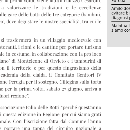
r la prima volta, viene fatta a Palazzo Cesaroni.
Europa
 valorizzare le tradizioni e le eccellenze
Amiloidos
evitare b
le gare delle botti delle tre categorie (bambini,
diagnosi
o’, dove degustare le nostre specialità, tra cui le
Malattia 
siamo con
 si trasformerà in un villaggio medioevale con
storanti, i rioni e le cantine per portare turismo
le in costume, in collaborazione con la pro loco
ciano’ di Monteleone di Orvieto e i tamburini di
n il territorio e per questo ringraziamo della
ccademia della cialda, il Comitato Genitori IV
e Perugia per il sostegno. Ciliegina sulla torta
he per la prima volta, sabato 27 giugno, arriva a
fuori regione”.
Associazione Palio delle Botti “perché quest’anno
di questa edizione in Regione, per cui siamo grati
ionale. Con l’iscrizione fatta dal Comune l’anno
ile portare una tappa del circuito nazionale a