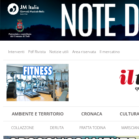
Interventi
Pdf Rivista
Notizie utili
Area riservata
Il mercatino
AMBIENTE E TERRITORIO
CRONACA
CULTUR
COLLAZZONE
DERUTA
FRATTA TODINA
MARSCIA