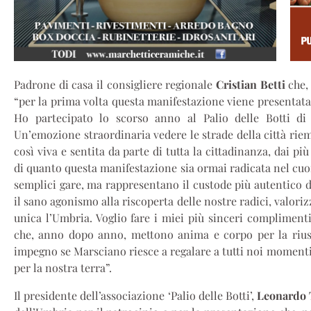
Padrone di casa il consigliere regionale
Cristian Betti
che,
“per la prima volta questa manifestazione viene presentat
Ho partecipato lo scorso anno al Palio delle Botti di
Un’emozione straordinaria vedere le strade della città riem
così viva e sentita da parte di tutta la cittadinanza, dai pi
di quanto questa manifestazione sia ormai radicata nel cu
semplici gare, ma rappresentano il custode più autentico del
il sano agonismo alla riscoperta delle nostre radici, valoriz
unica l’Umbria. Voglio fare i miei più sinceri complimenti a
che, anno dopo anno, mettono anima e corpo per la riusci
impegno se Marsciano riesce a regalare a tutti noi momenti 
per la nostra terra”.
Il presidente dell’associazione ‘Palio delle Botti’,
Leonardo 