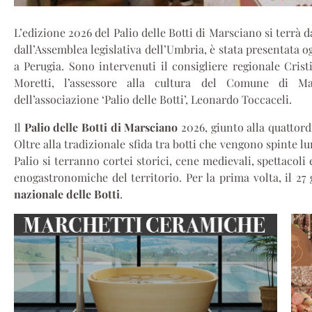
L’edizione 2026 del Palio delle Botti di Marsciano si terrà d
dall’Assemblea legislativa dell’Umbria, è stata presentata o
a Perugia. Sono intervenuti il consigliere regionale Crist
Moretti, l’assessore alla cultura del Comune di Ma
dell’associazione ‘Palio delle Botti’, Leonardo Toccaceli.
Il
Palio delle Botti di Marsciano
2026, giunto alla quattord
Oltre alla tradizionale sfida tra botti che vengono spinte lu
Palio si terranno cortei storici, cene medievali, spettacoli e
enogastronomiche del territorio. Per la prima volta, il 27 
nazionale delle Botti
.