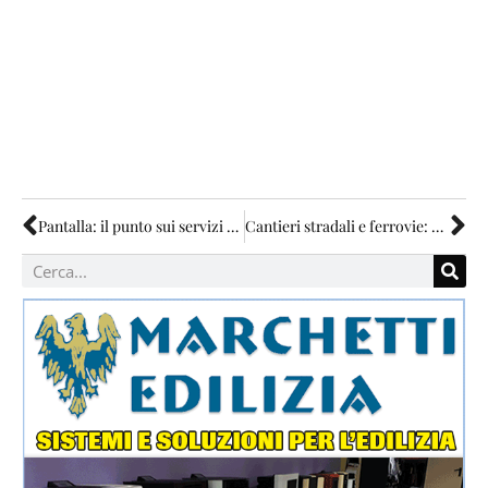
Pantalla: il punto sui servizi dell’ospedale
Cantieri stradali e ferrovie: per la Regione così non va