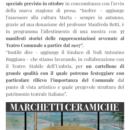
speciale previsto in ottobre
in concomitanza con l’avvio
della nuova stagione di prosa. “Inoltre – aggiunge
l’assessore alla cultura Marta – sempre in autunno,
grazie ad una donazione del professor Manfredo Retti, è
in programma l’allestimento di una mostra con
37
manifesti storici delle rappresentazioni avvenute al
Teatro Comunale a partire dal 1907″.
“Inutile dire – aggiunge il Sindaco di Todi Antonino
Ruggiano – che stiamo lavorando, in collaborazione con
il Teatro Stabile dell’Umbria, per
un cartellone di
grande qualità con il quale potremo festeggiare con
particolare rilievo l’importanza del Comunale
dal
punto di vista artistico e quale pregevole struttura del
patrimonio teatrale italiano”.