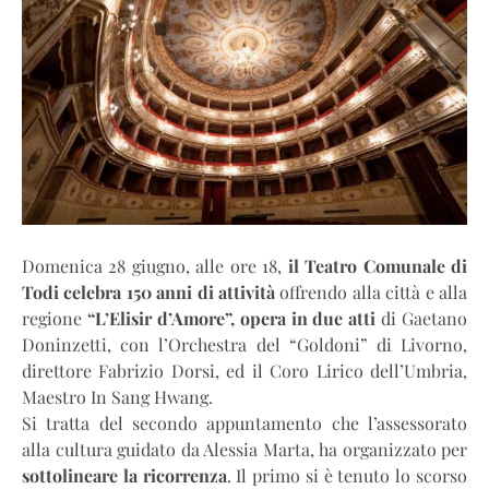
Domenica 28 giugno, alle ore 18,
il Teatro Comunale di
Todi celebra 150 anni di attività
offrendo alla città e alla
regione
“L’Elisir d’Amore”, opera in due atti
di Gaetano
Doninzetti, con l’Orchestra del “Goldoni” di Livorno,
direttore Fabrizio Dorsi, ed il Coro Lirico dell’Umbria,
Maestro In Sang Hwang.
Si tratta del secondo appuntamento che l’assessorato
alla cultura guidato da Alessia Marta, ha organizzato per
sottolineare la ricorrenza
. Il primo si è tenuto lo scorso