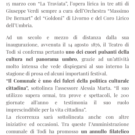
15 marzo con “La Traviata”, l’opera lirica in tre atti di
Giuseppe Verdi sempre a cura dell’Orchestra “Massimo
De Bernart” del “Goldoni” di Livorno e del Coro Lirico
dell’Umbria.
Ad un secolo e mezzo di distanza dalla sua
inaugurazione, avvenuta il 14 agosto 1876, il Teatro di
Todi si conferma pertanto
uno dei cuori pulsanti della
cultura nel panorama umbro
, grazie ad un’attività
molto intensa che vede dispiegarsi al suo interno la
stagione di prosa ed alcuni importanti festival.
“Il Comunale è uno dei fulcri della politica culturale
cittadina”,
sottolinea l’assessore Alessia Marta. “Il suo
utilizzo supera ormai, tra prove e spettacoli, le 200
giornate all’anno e testimonia il suo ruolo
imprescindibile per la vita cittadina”.
La ricorrenza sarà sottolineata anche con altre
iniziative ed occasioni. Tra queste l’Amministrazione
comunale di Todi ha promosso
un annullo filatelico